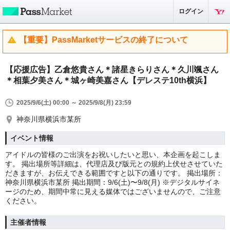
ログイン
【重要】PassMarketサービスの終了について
【応援広告】乙倉悠貴さん＊諸星きらりさん＊久川颯さん
＊相葉夕美さん＊城ヶ崎美嘉さん【デレステ10th横浜】
2025/9/6(土) 00:00 ～ 2025/9/8(月) 23:59
神奈川県横浜市某所
イベント情報
アイドルの皆様のご出演をお祝いしたいと思い、本企画を起こしま
す。 掲出場所等詳細は、代理店及び版元との規約上伏せさせていた
だきますが、お伝えできる範囲ですと以下の通りです。 掲出場所：
神奈川県横浜市某所 掲出期間：9/6(土)〜9/8(月) ※デジタルサイネ
ージのため、期間中常に見える媒体ではございませんので、ご注意
ください。
主催者情報