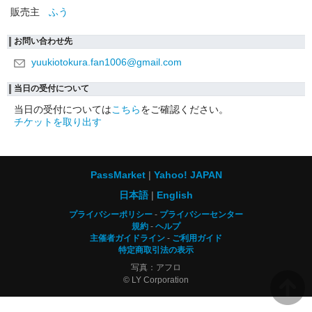
販売主
ふう
お問い合わせ先
yuukiotokura.fan1006@gmail.com
当日の受付について
当日の受付については
こちら
をご確認ください。
チケットを取り出す
PassMarket
Yahoo! JAPAN
日本語
English
プライバシーポリシー
プライバシーセンター
規約
ヘルプ
主催者ガイドライン
ご利用ガイド
特定商取引法の表示
写真：アフロ
© LY Corporation