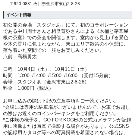
〒920-0831 石川県金沢市東山2-8-26
イベント情報
初公開の会場「スタジオあ」にて、初のコラボレーション
である中川周士さんと相良育弥さんによる《木桶と茅葺屋
根の茶室》での茶会を開催します。室内から見上げる景色
や木の香りに包まれながら、東山エリア散策の小休憩に、
落ち着いた空間での一服をお楽しみください。
点前：髙橋勇太
日程｜
10
月
4
日（土）、
10
月
11
日（土）
時間｜
13:00- /14:00- /15:00- /16:00-
（受付
15
分前）
会場｜スタジオあ（金沢市東山
2-8-26
）
料金｜
1,000
円（税込）
お申し込みの際は下記の注意事項をご一読ください。
*
会場には専用の駐車場がございませんので、お車でお越し
の際はお近くのコインパーキングをご利用ください。
*
ご体験の様子を、
GO FOR KOGEI
の公式カメラマンが記録
用に映像または写真で撮影する場合があります。公式
SNS
や記録用カタログ等への写真掲載を希望されない場合は、