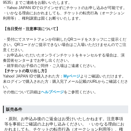
9535）までご連絡をお願いいたします。
・Yahoo JAPAN IDでログインせずにチケットのお申し込みが可能です。
・いかなる理由におかれましても、チケットの転売行為（オークション
利用等）、権利譲渡は固くお断りいたします。
【当日受付・注意事項について】
・受付にてスマートフォンか印刷したQRコードをスタッフにご提示くだ
さい。QRコードがご提示できない場合はご入場いただけませんのでご注
意ください。
・お申込みいただいたオンラインチケットをキャンセルする場合は、演
奏芸術センターまでお申し出ください。
・就学前のお子様のご同伴・ご入場はご遠慮ください。
【チケットの取り出し方】
Yahoo! JAPAN IDで購入された方：
Myページ
よりご確認いただけます。
未ログインで購入された方：購入完了メール記載のURLからご確認くださ
い。
その他について詳細は
ヘルプページ
をご参照ください。
販売条件
・原則、お申込み後のご返金はお受けいたしかねます。注意事項
等を事前にご確認の上お申し込みください。 ・いかなる理由にお
かれましても、チケットの転売行為（オークション利用等）、権