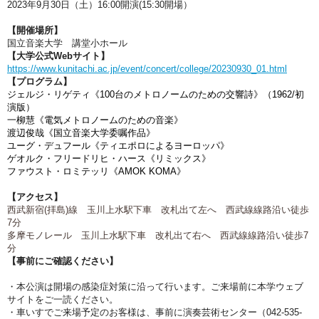
2023年9月30日（土）16:00開演(15:30開場）
【開催場所】
国立音楽大学 講堂小ホール
【大学公式Webサイト】
https://www.kunitachi.ac.jp/event/concert/college/20230930_01.html
【プログラム】
ジェルジ・リゲティ《100台のメトロノームのための交響詩》（1962/初
演版）
一柳慧《電気メトロノームのための音楽》
渡辺俊哉《国立音楽大学委嘱作品》
ユーグ・デュフール《ティエポロによるヨーロッパ》
ゲオルク・フリードリヒ・ハース《リミックス》
ファウスト・ロミテッリ《AMOK KOMA》
【アクセス】
西武新宿(拝島)線 玉川上水駅下車 改札出て左へ 西武線線路沿い徒歩
7分
多摩モノレール 玉川上水駅下車 改札出て右へ 西武線線路沿い徒歩7
分
【事前にご確認ください】
・本公演は開場の感染症対策に沿って行います。ご来場前に本学ウェブ
サイトをご一読ください。
・車いすでご来場予定のお客様は、事前に演奏芸術センター（042-535-