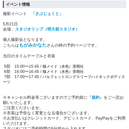
イベント情報
撮影
イベント 『
さぶじぇくと
』
5月21日
会場：
スタジオリップ（明大前スタジオ）
個人撮影会となります。
もがみかなた
こちらは
さん
の枠の予約ページです。
当日の
タイムテーブル
と衣装
5部 15:00〜15:45 /
猫メイド（水色）歪萌社
6部 16:00〜16:45
/
猫メイド（水色）歪萌社
7部 17:00〜17:45 /
パルフェット
ロングスリーブハイネックボディス
ーツ
※キャンセル料金等ございますのでご予約前に『
規約
』をご一読お
願いいたします
。
ご注意くださいませ。
※衣装は予告なく変更となる場合がございます。
※お支払いはクレジットカード、デビットカード、PayPayをご利用
いただけます。
スタジオにはご予約時間の5分前から入れます。