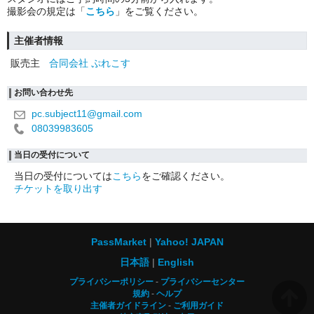
撮影会の規定は「
こちら
」をご覧ください。
主催者情報
販売主
合同会社 ぷれこす
お問い合わせ先
pc.subject11@gmail.com
08039983605
当日の受付について
当日の受付については
こちら
をご確認ください。
チケットを取り出す
PassMarket
Yahoo! JAPAN
日本語
English
プライバシーポリシー
プライバシーセンター
規約
ヘルプ
主催者ガイドライン
ご利用ガイド