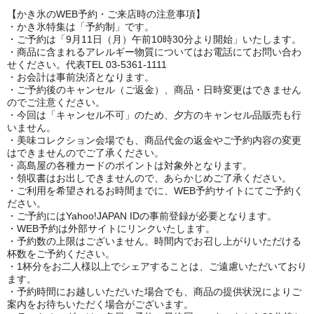
【かき氷のWEB予約・ご来店時の注意事項】
・かき氷特集は「予約制」です。
・ご予約は「9月11日（月）午前10時30分より開始」いたします。
・商品に含まれるアレルギー物質についてはお電話にてお問い合わ
せください。代表TEL 03-5361-1111
・お会計は事前決済となります。
・ご予約後のキャンセル（ご返金）、商品・日時変更はできません
のでご注意ください。
・今回は「キャンセル不可」のため、夕方のキャンセル品販売も行
いません。
・美味コレクション会場でも、商品代金の返金やご予約内容の変更
はできませんのでご了承ください。
・高島屋の各種カードのポイントは対象外となります。
・領収書はお出しできませんので、あらかじめご了承ください。
・ご利用を希望されるお時間までに、WEB予約サイトにてご予約く
ださい。
・ご予約にはYahoo!JAPAN IDの事前登録が必要となります。
・WEB予約は外部サイトにリンクいたします。
・予約数の上限はございません。時間内でお召し上がりいただける
杯数をご予約ください。
・1杯分をお二人様以上でシェアすることは、ご遠慮いただいており
ます。
・予約時間にお越しいただいた場合でも、商品の提供状況によりご
案内をお待ちいただく場合がございます。