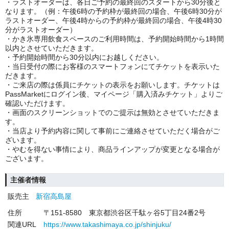
・ラストオーダーは、各日ご予約の最終回のスタートから30分後と
なります。（例：午後6時の予約枠が最終回の場合、午後6時30分が
ラストオーダー、午後4時からの予約枠が最終回の場合、午後4時30
分がラストオーダー）
・かき氷専用飲食スペースのご利用時間は、予約開始時間から1時間
以内とさせていただきます。
・予約開始時間から30分以内にお越しください。
・当日受付の際にお客様のスマートフォンにてチケットを表示いた
だきます。
・ご来店の際は係員にチケットの表示をお願いします。チケットは
PassMarketにログイン後、マイページ「購入済みチケット」よりご
確認いただけます。
・画面のスクリーンショットでのご提示は無効とさせていただきま
す。
・当店より予約内容に関して事前にご連絡させていただく場合がご
ざいます。
・やむを得ない事情により、商品ラインアップが変更となる場合が
ございます。
主催者情報
販売主
新宿高島屋
住所
〒151-8580 東京都渋谷区千駄ヶ谷5丁目24番2号
関連URL
https://www.takashimaya.co.jp/shinjuku/