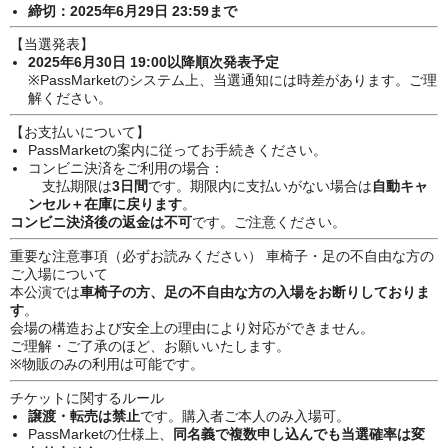
締切：2025年6月29日 23:59まで
【当選発表】
2025年6月30日 19:00以降順次発表予定
※PassMarketのシステム上、当選通知には時差があります。ご理
解ください。
【お支払いについて】
PassMarketの案内に従ってお手続きください。
コンビニ決済をご利用の場合：
支払期限は
3日間
です。期限内に支払いがない場合は
自動キャ
ンセル＋在庫に戻ります
。
コンビニ決済後の返金は不可
です。ご注意ください。
重要な注意事項（必ずお読みください） 車椅子・足の不自由な方の
ご入場について
本公演では
車椅子の方、足の不自由な方の入場をお断りしておりま
す
。
会場の構造および安全上の理由により対応ができません。
ご理解・ご了承のほど、お願いいたします。
※物販のみの利用は可能です。
チケットに関するルール
譲渡・転売は禁止
です。購入者ご本人のみ入場可。
PassMarketの仕様上、
同名義で複数申し込んでも当選確率は変