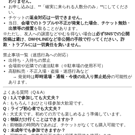
わりません。
お申し込みは、**「確実に来られる人数分のみ」**にしてくださ
い。
チケットの
返金対応は一切できません。
当日、
会場でのトラブルや不正が発覚した場合、チケット無効・
出禁等の措置
を取ることがあります。
※ただし、友人への譲渡などやむを得ない場合は
必ずSNSでの公開
投稿は避け、DMやLINEなど非公開の手段で行ってください。詐
欺・トラブルには一切責任を負いません。
禁止事項一覧（迷惑行為への対応）
出待ち・入待ちの禁止
会場前や近隣での違法駐車（※駐車場の使用不可）
高額転売・不正入場・盗撮・迷惑行為など
→ 発覚時は
即時退場・通報・今後の出入り禁止処分
の可能性が
あります。
よくある質問（Q＆A）
Q：1人で参加しても大丈夫？
A：もちろん！おひとり様参加大歓迎です。
Q：ライブ初心者でも大丈夫？
A：大丈夫です。初めての方でも楽しめるよう準備しています。
Q：物販だけ行くことはできますか？
A：前物販の時間内であれば、チケットがなくても購入可能です。
Q：未成年でも参加できますか？