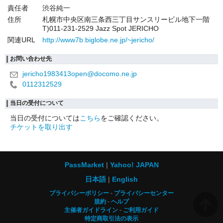
責任者
渋谷純一
住所
札幌市中央区南三条西三丁目サンスリービル地下一階
T)011-231-2529 Jazz Spot JERICHO
関連URL
http://www7b.biglobe.ne.jp/~jericho/
お問い合わせ先
jericho1983413open@docomo.ne.jp
0112312529
当日の受付について
当日の受付については
こちら
をご確認ください。
チケットを取り出す
PassMarket
Yahoo! JAPAN
日本語
English
プライバシーポリシー
プライバシーセンター
規約
ヘルプ
主催者ガイドライン
ご利用ガイド
特定商取引法の表示