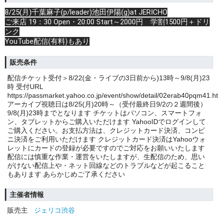
8/25(月)千葉麻子(p/leader)池田伊陽(g)at JERICHO
ご来店 19：30 Open・20:00 Start～2000円 学割1500円＋ドリ
ンク
YouTube配信(有料)もあり
販売条件
配信チケット受付＞8/22(金・ライブの3日前から)13時～9/8(月)23
時 受付URL
https://passmarket.yahoo.co.jp/event/show/detail/02erab40pqm41.h
アーカイブ視聴日は8/25(月)20時～（受付最終日9/2の２週間後）
9/8(月)23時までとなります チケットはパソコン、スマートフォ
ン、タブレットからご購入いただけます YahooIDでログインして
ご購入ください。お支払方法は、クレジットカード決済、コンビ
ニ決済をご利用いただけます クレジットカード決済はYahooウォ
レットにカードの登録が必要ですのでご対応をお願いいたします
配信には慎重な作業・運営をいたしますが、生配信のため、思い
がけない配信上や・ネット回線などのトラブルなどが起こること
もあります あらかじめご了承ください
主催者情報
販売主
ジェリコ渋谷