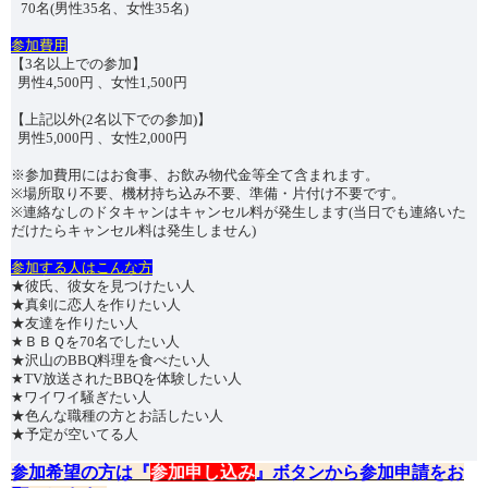
70名(男性35名、女性35名)
︎参加費用
【3名以上での参加】
男性4,500円 、女性1,500円
【上記以外(2名以下での参加)】
男性5,000円 、女性2,000円
※参加費用にはお食事、お飲み物代金等全て含まれます。
※場所取り不要、機材持ち込み不要、準備・片付け不要です。
※連絡なしのドタキャンはキャンセル料が発生します(当日でも連絡いた
だけたらキャンセル料は発生しません)
︎参加する人はこんな方
★彼氏、彼女を見つけたい人
★真剣に恋人を作りたい人
★友達を作りたい人
★ＢＢＱを70名でしたい人
★沢山のBBQ料理を食べたい人
★TV放送されたBBQを体験したい人
★ワイワイ騒ぎたい人
★色んな職種の方とお話したい人
★予定が空いてる人
参加希望の方は『
参加申し込み
』ボタン
から参加申請をお