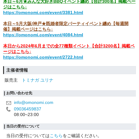
本日～6月★みんな大好きBBQイベント纏め【合計300名】掲載ペー
ジはこちら↓
https://omonomi.com/event/3381.html
本日～5月大阪/神戸★既婚者限定パーティイベント纏め【毎週開
催】掲載ページはこちら↓
https://omonomi.com/event/4084.html
本日から2024年6月までの全77種類イベント【合計3200名】掲載ペ
ージはこちら↓
https://omonomi.com/event/2722.html
主催者情報
販売主
トミナガ ユリナ
お問い合わせ先
info@omonomi.com
09036459837
08:00~23:00
当日の受付について
当日の受付については
こちら
をご確認ください。