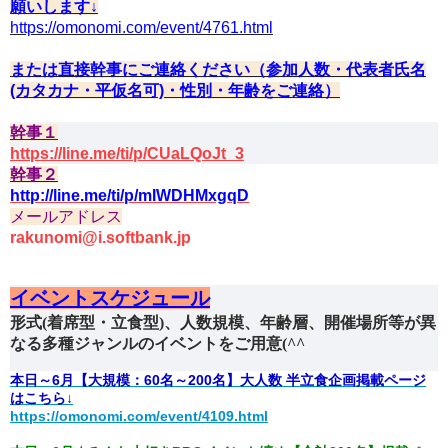
願いします↓
https://omonomi.com/event/4761.html
または直接幹事にご連絡ください（参加人数・代表者氏名
(カタカナ・平仮名可)・性別・年齢をご連絡）
幹事１
https://line.me/ti/p/CUaLQoJt_3
幹事２
http://line.me/ti/p/mIWDHMxgqD
メールアドレス
rakunomi@i.softbank.jp
︎イベントスケジュール
形式(着席型・立食型)、人数規模、年齢層、開催場所等が異
なる多種ジャンルのイベントをご用意(^^
本日～6月【大規模：60名～200名】大人数 半立食企画掲載ページ
はこちら↓
https://omonomi.com/event/4109.html