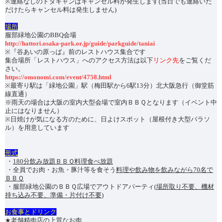
※連絡なしのドタキャンはキャンセル料が発生します(当日でも連絡いた
だけたらキャンセル料は発生しません)
︎場所
服部緑地公園のBBQ会場
http://hattori.osaka-park.or.jp/guide/parkguide/taniai
※『谷あいの原っぱ』前のレストハウス集合です
集合場所「レストハウス」へのアクセス方法は以下
リンク先
をご覧くだ
さい。
https://omonomi.com/event/4758.html
※最寄り駅は「緑地公園」駅（梅田駅から6駅13分）北大阪急行（御堂筋
線直通）
※雨天の場合は大阪の室内大型会場で室内ＢＢＱとなります（イベント中
止にはなりません）
※日焼けが気になる方のために、日よけスポット（屋根付き大型パラソ
ル）を用意しています
︎形式
・
180分飲み放題ＢＢＱ料理食べ放題
・全員でお肉・お魚・豚汁等を食そう
料理や飲み物を飲みながら70名で
ＢＢＱ
・服部緑地公園のＢＢＱ広場でアウトドアパーティ(
場所取り不要、機材
持ち込み不要、準備・片付け不要
)
︎お食事とドリンク
★老舗精肉店の上質なお肉