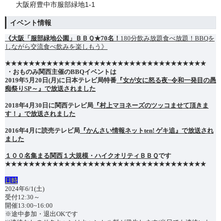
大阪府豊中市服部緑地1-1
イベント情報
《大阪「服部緑地公園」ＢＢＱ★70名！
180分飲み放題食べ放題！BBQを
しながら交流食べ飲みを楽しもう》
★★★★★★★★★★★★★★★★★★★★★★★★
★★
★★★★★★★★
・おものみ関西主催のBBQイベントは
2019年5月20日(月)に日本テレビ局特番
『女が女に怒る夜~令和一発目の愚
痴祭りSP～』で放送されました
2018年4月30日に関西テレビ局
『村上マヨネーズのツッコませて頂きま
す！』で放送されました
2016年4月に読売テレビ局
『かんさい情報ネットten! ゲキ追』で放送され
ました
１００名集まる関西１大規模・ハイクオリティＢＢＱ
です
★★★★★★★★★★★★★★★★★★★★★★★★★★★★★★★★★★
︎日時
2024年6/1(土)
受付12:30～
開催13:00~16:00
※途中参加・退出OKです