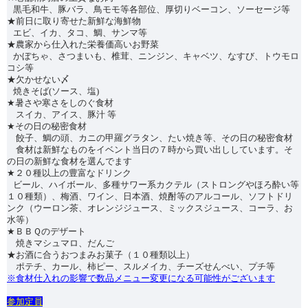
黒毛和牛、豚バラ、鳥モモ等各部位、厚切りベーコン、ソーセージ等
★前日に取り寄せた新鮮な海鮮物
エビ、イカ、タコ、鯛、サンマ等
★農家から仕入れた栄養価高いお野菜
かぼちゃ、さつまいも、椎茸、ニンジン、キャベツ、なすび、トウモロ
コシ等
★欠かせない〆
焼きそば(ソース、塩)
★暑さや寒さをしのぐ食材
スイカ、アイス、豚汁 等
★その日の秘密食材
餃子、鯛の頭、カニの甲羅グラタン、たい焼き等、その日の秘密食材
食材は新鮮なものをイベント当日の７時から買い出ししています。そ
の日の新鮮な食材を選んでます
★２０種以上の豊富なドリンク
ビール、ハイボール、多種サワー系カクテル（ストロングやほろ酔い等
１０種類）、梅酒、ワイン、日本酒、焼酎等のアルコール、ソフトドリ
ンク（ウーロン茶、オレンジジュース、ミックスジュース、コーラ、お
水等）
★ＢＢＱのデザート
焼きマシュマロ、だんご
★お酒に合うおつまみお菓子（１０種類以上）
ポテチ、カール、柿ピー、スルメイカ、チーズせんべい、プチ等
※食材仕入れの影響で数品メニュー変更になる可能性がございます
︎参加定員