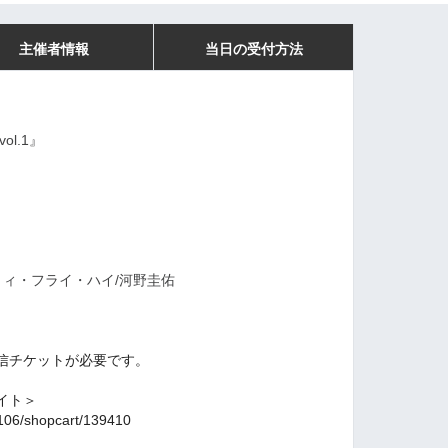
主催者情報
当日の受付方法
ol.1』
リィ・フライ・ハイ/河野圭佑
信チケットが必要です。
。
イト＞
01106/shopcart/139410