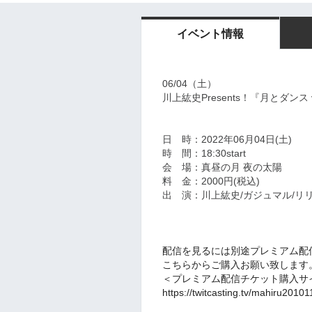
イベント情報
06/04（土）
川上紘史Presents！『月とダンス v
日 時：2022年06月04日(土)
時 間：18:30start
会 場：真昼の月 夜の太陽
料 金：2000円(税込)
出 演：川上紘史/ガジュマル/リ
配信を見るには別途プレミアム配
こちらからご購入お願い致します
＜プレミアム配信チケット購入サ
https://twitcasting.tv/mahiru201