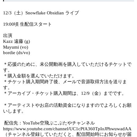
（土）
ライブ
12/3
Snowflake Obsidian
頃
生配信スタート
19:00
出演
遠藤
Kazz
(g)
Mayumi (vo)
bordie (ds/vo)
＊応援のために、未公開動画を購入していただけるチケットで
す。
＊購入金額を選んでいただけます。
＊チケット購入期間終了後、メールで音源取得方法を送りま
す。
＊アーカイブ・チケット購入期間は、
（金）までです。
12/9
＊アーティストやお店の活動資金になりますのでよろしくお願
いします。
配信先：
空飛ぶこぶたやチャンネル
YouTube
https://www.youtube.com/channel/UC1cPfA360TpIoJPhwuwadAA
（チャンネル登録していただくと、配信開始時にお知らせが届