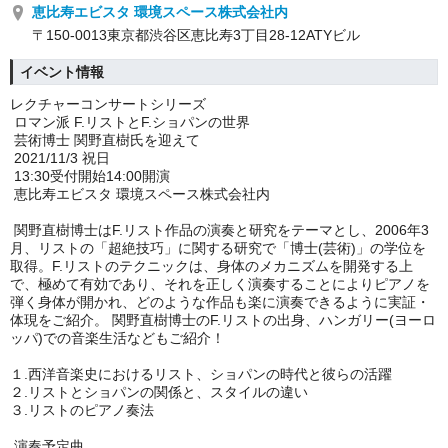
恵比寿エビスタ 環境スペース株式会社内
〒150-0013東京都渋谷区恵比寿3丁目28-12ATYビル
イベント情報
レクチャーコンサートシリーズ
ロマン派 F.リストとF.ショパンの世界
芸術博士 関野直樹氏を迎えて
2021/11/3 祝日
13:30受付開始14:00開演
恵比寿エビスタ 環境スペース株式会社内
関野直樹博士はF.リスト作品の演奏と研究をテーマとし、2006年3
月、リストの「超絶技巧」に関する研究で「博士(芸術)」の学位を
取得。F.リストのテクニックは、身体のメカニズムを開発する上
で、極めて有効であり、それを正しく演奏することによりピアノを
弾く身体が開かれ、どのような作品も楽に演奏できるように実証・
体現をご紹介。 関野直樹博士のF.リストの出身、ハンガリー(ヨーロ
ッパ)での音楽生活などもご紹介！
１.西洋音楽史におけるリスト、ショパンの時代と彼らの活躍
２.リストとショパンの関係と、スタイルの違い
３.リストのピアノ奏法
演奏予定曲