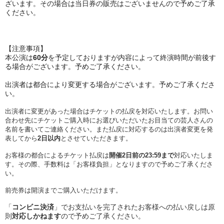
ざいます。その場合は当日券の販売はございませんので予めご了承
ください。
【注意事項】
︎本公演は
60分
を予定しておりますが内容によって終演時間が前後す
る場合がございます。予めご了承ください。
︎出演者は都合により変更する場合がございます。予めご了承くださ
い。
︎出演者に変更があった場合はチケットの払戻を対応いたします。お問い
合わせ先にチケットご購入時にお選びいただいたお目当ての芸人さんの
名前を書いてご連絡ください。また払戻に対応するのは出演者変更を発
表してから
2日以内
とさせていただきます。
お客様の都合によるチケット払戻は
開催2日前の23:59まで
対応いたしま
す。その際、
手数料は「お客様負担」となりますので予めご了承くださ
い。
前売券は開演までご購入いただけます。
「
コンビニ決済
」でお支払いを完了されたお客様への払い戻しは原
則
対応しかねます
ので予めご了承ください。