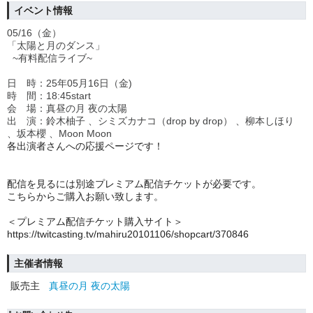
イベント情報
05/16（金）
「太陽と月のダンス」
~有料配信ライブ~
日 時：25年05月16日（金)
時 間：18:45start
会 場：真昼の月 夜の太陽
出 演：鈴木柚子 、シミズカナコ（drop by drop） 、柳本しほり
、坂本櫻 、Moon Moon
各出演者さんへの応援ページです！
配信を見るには別途プレミアム配信チケットが必要です。
こちらからご購入お願い致します。
＜プレミアム配信チケット購入サイト＞
https://twitcasting.tv/mahiru20101106/shopcart/370846
主催者情報
販売主
真昼の月 夜の太陽