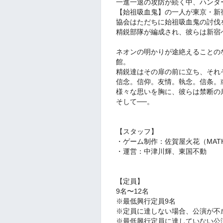
一進一退の攻防が続く中、ハンタ
【始祖吸血鬼】の一人が東京・新
協会はただちに始祖吸血鬼の討伐
精鋭部隊が編成され、彼らは新宿
ネオンの明かりが途絶えることの
館。
精鋭達はその扉の前に立ち、それ
信念。信仰。友情。執念。信条。
様々な思いを胸に、彼らは禁断の
そして──。
【スタッフ】
・ゲーム制作：佐賀屋火花（MATH-G
・運営：中津川輝、東国不動
【定員】
9名〜12名
※最低興行定員9名
※定員に達しない場合、公演が不
※最低興行定員に達していない公