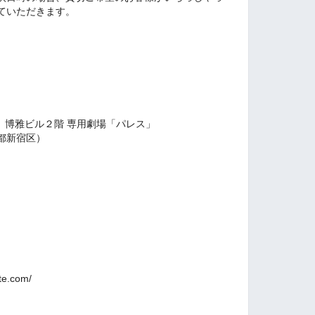
ていただきます。
 博雅ビル２階 専用劇場「パレス」
都新宿区）
te.com/