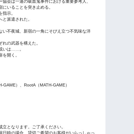
ー協会は一連の吸血鬼事件における重要参考人、
宿にいることを突き止める。
を指示。
へと派遣された。
ない不夜城、新宿の一角にそびえ立つ不気味な洋
ぞれの武器を構えた。
或いは……。
扉を開く。
AME）、RootA（MATH-GAME）
成立となります。ご了承ください。
演日時の場合、貸切ご希望のお客様がいらっしゃっ