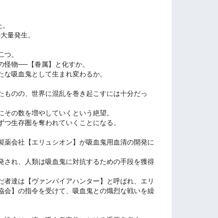
た。
の大量発生。
二つ。
の怪物──【眷属】と化すか。
たな吸血鬼として生まれ変わるか。
たものの、世界に混乱を巻き起こすには十分だっ
にその数を増やしていくという絶望。
ずつ生存圏を奪われていくことになる。
製薬会社【エリュシオン】が吸血鬼用血清の開発に
発され、人類は吸血鬼に対抗するための手段を獲得
だ者達は【ヴァンパイアハンター】と呼ばれ、エリ
協会】の指令を受けて、吸血鬼との熾烈な戦いを繰