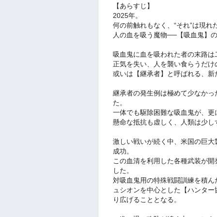
【あらすじ】
2025年。
何の前触れもなく、“それ”は現れ
人の血を吸う魔物──【吸血鬼】
吸血鬼に血を吸われた者の末路は
正気を失い、人を襲い食らうだけ
或いは【継承者】と呼ばれる、新
継承者の発生例は極めて少なかっ
た。
一体でも駆除困難な吸血鬼が、更
懸命な抵抗も虚しく、人類は少し
激しい戦いが続く中、米国の巨大
成功。
この血清を利用した各種武装が開
した。
対吸血鬼用の特殊戦闘訓練を積ん
ュシオンを中心とした【ハンター
り広げることとなる。