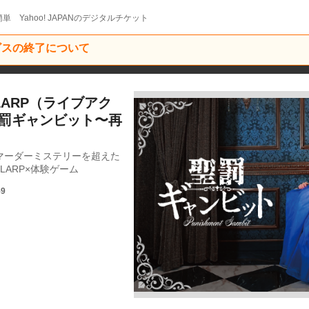
単 Yahoo! JAPANのデジタルチケット
ービスの終了について
LARP（ライブアク
聖罰ギャンビット〜再
マーダーミステリーを超えた
ARP×体験ゲーム
59