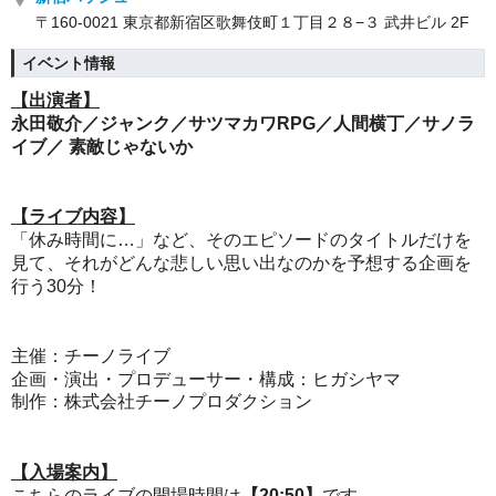
〒160-0021 東京都新宿区歌舞伎町１丁目２８−３ 武井ビル 2F
イベント情報
【出演者】
永田敬介／ジャンク／サツマカワRPG／人間横丁／サノラ
イブ／ 素敵じゃないか
【ライブ内容】
「休み時間に…」など、そのエピソードのタイトルだけを
見て、それがどんな悲しい思い出なのかを予想する企画を
行う30分！
主催：チーノライブ
企画・演出・プロデューサー・構成：ヒガシヤマ
制作：株式会社チーノプロダクション
【入場案内】
こちらのライブの開場時間は
【20:50】
です。