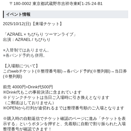
〒180-0002 東京都武蔵野市吉祥寺東町1-25-24-B1
イベント情報
202
5/10/12(日)
【来場チケット】
「AZRAEL × ちびらり ツーマンライブ」
出演：AZRAEL / ちびらり
※入替制ではありません。
※各バンド予約も併用。
【入場順について】
このwebチケット(※整理番号順)→各バンド予約(※整列順)→当日券
(※整列順)
前売 40
00円+Drink代500円
※Drink代もこの事前決済に含まれています
※ドリンクチケットは当日ご入場時に引き換えとなります
（ご郵送はしておりません）
※OPENから行列が途切れるまでは整理番号順のご入場となります
※購入時の自動返信でチケット確認のページに進み「チケットを表
示する」というボタンを押すと、先着順に自動で割り振られた入場
整理番号が確認できます！