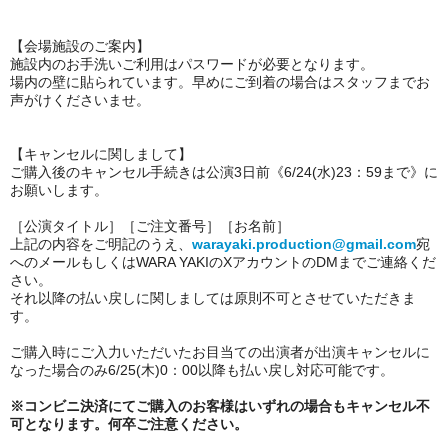
【会場施設のご案内】
施設内のお手洗いご利用はパスワードが必要となります。
場内の壁に貼られています。早めにご到着の場合はスタッフまでお
声がけくださいませ。
【キャンセルに関しまして】
ご購入後のキャンセル手続きは公演3日前《6/24(水)23：59まで》に
お願いします。
［公演タイトル］［ご注文番号］［お名前］
上記の内容をご明記のうえ、
warayaki.production@gmail.com
宛
へのメールもしくはWARA YAKIのXアカウントのDMまでご連絡くだ
さい。
それ以降の払い戻しに関しましては原則不可とさせていただきま
す。
ご購入時にご入力いただいたお目当ての出演者が出演キャンセルに
なった場合のみ6/25(木)0：00以降も払い戻し対応可能です。
※
コンビニ決済にてご購入のお客様はいずれの場合もキャンセル不
可
となります。何卒ご注意ください。