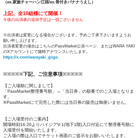
（ex.家族チャーハン江頭/ex.骨付きバナナうえし）
上記、全10組様にて開催！
今後の出演者の追加予定は一切ございません
※出演者は変更になる場合がございます。
予めご了承下さいますようお
願い申し上げます。
出演者変更の場合はこちらのPassMarket公演ページ、
またはWARA YAKI
のXアカウントにて随時アナウンスいたします。
https://x.com/warayaki_gogo
※※※※※
下記、ご注意事項
※※※※※
【ご入場順に関しまして】
「PassMarket整理番号順」→「当日券」の順番でのご入場となりま
す。
※PassMarketにて完売した際には当日券の販売は御座いません。
【ご入場受付のご案内】
開場時刻16:20よりハイジアV-1(地下1階)入口付近にて整理番号順に
入場受付を開始いたします。
ご入場の際は入口でチケット画面のご提示をお願いいたします。