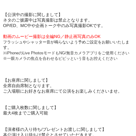
【公演中の撮影に関しまして】
ネタのご披露中は写真撮影は禁止となります。
OP/ED、MC中や企画トーク中のみ写真撮影OKです。
動画のムービー撮影は全編NG／静止画写真のみOK
フラッシュやシャッター音が鳴らないよう予めご設定をお願いいたしま
す。
※iPhoneの
Live PhotosモードもNG/無音カメラアプリをご使用ください
※一眼カメラの焦点を合わせるピピッという音もお控えください
【お座席に関しまして】
全席自由席制となります。
ご入場順にお好きなお座席にて公演をお楽しみくださいませ。
【ご購入枚数に関しまして】
最大4枚までご購入可能
【演者様の入り待ち/プレゼントお渡しに関しまして】
本公演は入り待ちは禁止とさせていただきます。