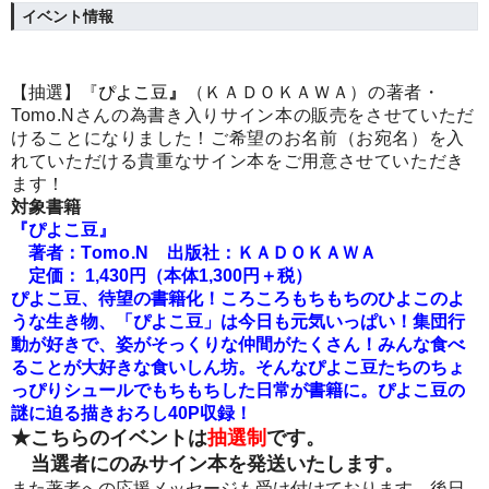
イベント情報
【抽選】
『
ぴよこ豆
』
（ＫＡＤＯＫＡＷＡ）の著者・
Tomo.Nさん
の為書き入りサイン本の販売をさせていただ
けることになりました！ご希望のお名前（お宛名）を入
れていただける貴重なサイン本をご用意させていただき
ます！
対象書籍
『ぴよこ豆』
著者：
Tomo.N
出版社：ＫＡＤＯＫＡＷＡ
定価： 1,430円（本体1,300円＋税）
ぴよこ豆、待望の書籍化！ころころもちもちのひよこのよ
うな生き物、「ぴよこ豆」は今日も元気いっぱい！集団行
動が好きで、姿がそっくりな仲間がたくさん！みんな食べ
ることが大好きな食いしん坊。そんなぴよこ豆たちのちょ
っぴりシュールでもちもちした日常が書籍に。ぴよこ豆の
謎に迫る描きおろし40P収録！
★こちらのイベントは
抽選制
です。
当選者にのみサイン本を発送いたします。
また著者への応援メッセージも受け付けております。後日