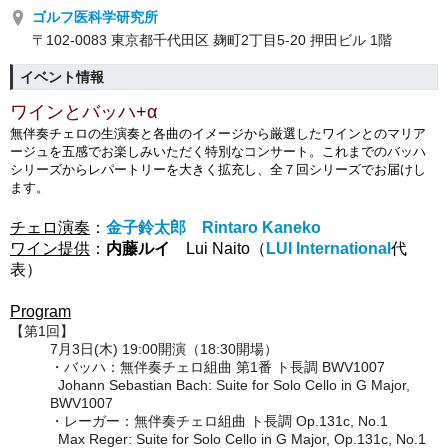
ゴルフ医科学研究所
〒102-0083 東京都千代田区 麹町2丁目5-20 押田ビル 1階
イベント情報
ワインとバッハ+α
無伴奏チェロの生演奏と各曲のイメージから厳選したワインとのマリア
ージュを五感でお楽しみいただく特別なコンサート。これまでのバッハ
シリーズから
レパートリーを大きく拡充し、全７回シリーズでお届けし
ます。
チェロ演奏
：
金子鈴太郎
Rintaro Kaneko
ワイン提供
：
内藤ルイ
Lui Naito
（
LUI International
代
表）
Program
【第1回】
7月3日(木) 19:00開演（18:30開場）
・バッハ：無伴奏チェロ組曲 第1番 ト長調 BWV1007
Johann Sebastian Bach: Suite for Solo Cello in G Major,
BWV1007
・レーガー：無伴奏チェロ組曲 ト長調 Op.131c, No.1
Max Reger: Suite for Solo Cello in G Major, Op.131c, No.1