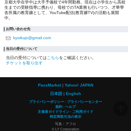
京都大学在学中は大手予備校で4年間勤務。現在は小学生から高校
生までの受験指導に携わり、母校でのTA業務も行いつつ、才華學
舎所属の教育嬢として、YouTube配信(教育嬢TV)の活動も展開
中。
お問い合わせ先
kyoikujo@gmail.com
当日の受付について
当日の受付については
こちら
をご確認ください。
チケットを取り出す
PassMarket
Yahoo! JAPAN
日本語
English
プライバシーポリシー
プライバシーセンター
規約
ヘルプ
主催者ガイドライン
ご利用ガイド
特定商取引法の表示
写真：アフロ
© LY Corporation