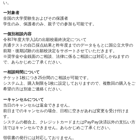
い。
ー対象者
全国の大学受験生およびその保護者
学生のみ、保護者のみ、親子での参加も可能です。
ー個別相談内容
令和7年度大学入試の出願校最終決定について
共通テストの自己採点結果と昨年度までのデータをもとに国公立大学の
前期・後期試験の出願校決定をサポートさせていただきます。
※奨学金や金銭面のご相談、法律に係るご相談には対応しかねますの
で、あらかじめご了承ください。
ー相談時間について
チケット1枚につき25分間のご相談が可能です。
システム上、購入制限を1枚に設定しておりますので、複数回の購入をご
希望の方は別途ご連絡ください。
ーキャンセルについて
当日のキャンセルは返金できません。
前日までのキャンセルの場合、日程に空きがあれば変更を受け付けま
す。
システムの都合上、クレジットカードまたはPayPay決済以外の支払い方
法ではキャンセルできません。あらかじめご了承ください。
領収書の発行には対応しておりません。