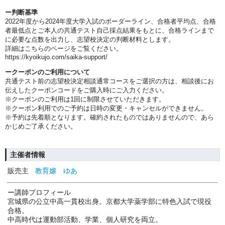
ー判断基準
2022年度から2024年度大学入試のボーダーライン、合格者平均点、合格
者最低点とご本人の共通テスト自己採点結果をもとに、合格ラインまで
に必要な点数を出力し、志望校決定の判断材料とします。
詳細はこちらのページをご覧ください。
https://kyoikujo.com/saika-support/
ークーポンのご利用について
共通テスト前の志望校決定相談通常コースをご選択の方は、相談後にお
伝えしたクーポンコードをご購入時にご入力ください。
※クーポンのご利用は1回に制限させていただきます。
※クーポン利用でのご予約は日時の変更・キャンセルができません。
※予約は先着順となります。確約されたものではありませんので、あら
かじめご了承ください。
主催者情報
販売主
教育嬢 ゆあ
ー講師プロフィール
宮城県の公立中高一貫校出身。京都大学薬学部に特色入試で現役
合格。
中高時代は運動部活動、学業、個人研究を両立。