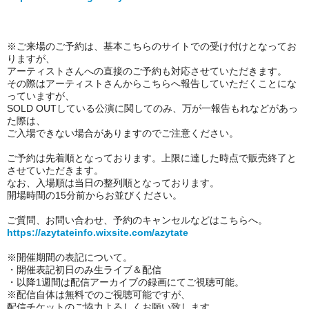
※ご来場のご予約は、基本
こちらのサイトでの受け付けとなってお
りますが、
アーティストさんへの直接のご予約も対応させていただきます。
その際はアーティストさんからこちらへ報告していただくことにな
っていますが、
SOLD OUTしている公演に関してのみ、
万が一報告もれなどがあっ
た際は、
ご入場できない場合がありますのでご注意ください。
ご予約は先着順となっております。上限に達した時点で販売終了と
させていただきます。
なお、入場順は当日の整列順となっております。
開場時間の15分前からお並びください。
ご質問、お問い合わせ、予約のキャンセルなどはこちらへ。
https://azytateinfo.wixsite.com/azytate
※開催期間の表記について。
・開催表記初日のみ
生ライブ＆配信
・以降1週間は配信アーカイブの録画にてご視聴可能。
※
配信自体は無料でのご視聴可能ですが、
配信チケットのご協力よろしくお願い致します。