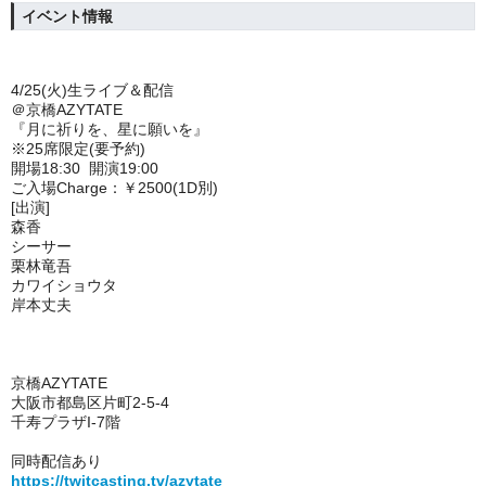
イベント情報
4/25(火)生ライブ＆配信
＠京橋AZYTATE
『月に祈りを、星に願いを』
※25席限定(要予約)
開場18:30 開演19:00
ご入場Charge：￥2500(1D別)
[出演]
森香
シーサー
栗林竜吾
カワイショウタ
岸本丈夫
京橋AZYTATE
大阪市都島区片町2-5-4
千寿プラザI-7階
同時配信あり
https://twitcasting.tv/azytate