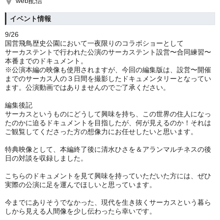
web配信
イベント情報
9/26
国営飛鳥歴史公園において一夜限りのコラボショーとして
サーカステントで行われた公演のサーカステント設営〜合同練習〜
本番までのドキュメント。
※公演本編の映像も使用されますが、今回の編集版は、設営〜開催
までのサーカス人の３日間を撮影したドキュメンタリーとなってい
ます。公演動画ではありませんのでご了承ください。
編集後記
サーカスというものにどうして興味を持ち、この世界の住人になっ
たのかに迫るドキュメントを目指したが、何が見えるのか！それは
ご観覧してくださった方の想像力にお任せしたいと思います。
特典映像として、本編終了後に清水ひさを＆アランマルチネスの後
日の対談を収録しました。
こちらのドキュメントを見て興味を持っていただいた方には、ぜひ
実際の公演に足を運んでほしいと思っています。
今までにありそうでなかった、現代を生き抜くサーカスという暮ら
しから見える人間像を少し伝わったら幸いです。