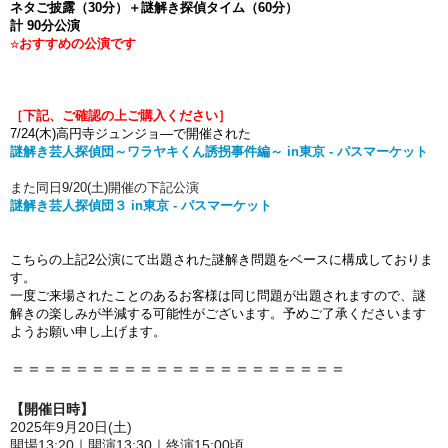
ネタご披露（30分）＋謎解き探偵タイム（60分）
計 90分公演
おすすめの公演です
☆
［下記、ご確認の上ご購入ください］
7/24(木)高円寺ジュンジョ―で開催された
謎解き芸人探偵団～ワラヤキくん誘拐事件編～ in東京 - パスマーケット
また同日9/20(土)開催の下記公演
謎解き芸人探偵団３ in東京 - パスマーケット
こちらの上記2公演にて出題された謎解き問題をベースに構成しておりま
す。
一度ご来場されたことのあるお客様は同じ問題が出題されますので、謎
解きの楽しみが半減する可能性がございます。予めご了承くださいます
ようお願い申し上げます。
＝＝＝＝＝＝＝＝＝＝＝＝＝＝＝＝＝＝＝＝＝
【開催日時】
2025年9月20日(土)
開場13:20｜開演13:30｜終演15:00頃