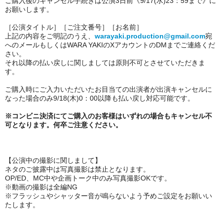
ご購入後のキャンセル手続きは公演3日前《9/17(水)23：59まで》に
お願いします。
［公演タイトル］［ご注文番号］［お名前］
上記の内容をご明記のうえ、
warayaki.production@gmail.com
宛
へのメールもしくはWARA YAKIのXアカウントのDMまでご連絡くだ
さい。
それ以降の払い戻しに関しましては原則不可とさせていただきま
す。
ご購入時にご入力いただいたお目当ての出演者が出演キャンセルに
なった場合のみ9/18(木)0：00以降も払い戻し対応可能です。
※
コンビニ決済にてご購入のお客様はいずれの場合もキャンセル不
可
となります。何卒ご注意ください。
【公演中の撮影に関しまして】
ネタのご披露中は写真撮影は禁止となります。
OP/ED、MC中や企画トーク中のみ写真撮影OKです。
※動画の撮影は全編NG
※フラッシュやシャッター音が鳴らないよう予めご設定をお願いい
たします。