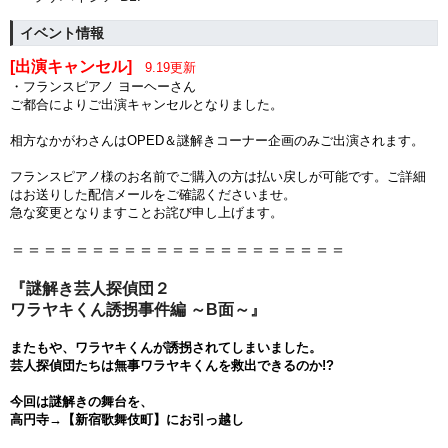
イベント情報
[出演キャンセル]
9.19更新
・フランスピアノ ヨーヘーさん
ご都合によりご出演キャンセルとなりました。
相方なかがわさんはOPED＆謎解きコーナー企画のみご出演されます。
フランスピアノ様のお名前でご購入の方は払い戻しが可能です。ご詳細
はお送りした配信メールをご確認くださいませ。
急な変更となりますことお詫び申し上げます。
＝＝＝＝＝＝＝＝＝＝＝＝＝＝＝＝＝＝＝＝＝
『謎解き芸人探偵団２
ワラヤキくん誘拐事件編 ～B面～』
またもや、ワラヤキくんが誘拐されてしまいました。
芸人探偵団たちは
無事ワラヤキくんを救出できるのか!?
今回は謎解きの舞台を、
高円寺→【新宿歌舞伎町】にお引っ越し