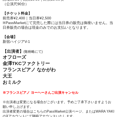
（公演尺90分）
【チケット料金】
前売券¥2,400｜当日券¥2,500
※PassMarketにて完売した際には当日券の販売は御座いません。当
日券販売の場合は現金のみでのお支払いとなります。
【会場】
新宿ハイジアV-1
【出演者】
(敬称略にて)
オフローズ
金澤TKCファクトリー
フランスピアノ なかがわ
大王
おミルク
※フランスピアノ ヨーヘーさんご出演キャンセル
※出演者は変更になる場合がございます。
予めご了承下さいますようお
願い申し上げます。
出演者変更の場合はこちらのPassMarket公演ページ、
またはWARA YAKI
のXアカウントにて随時アナウンスいたします。