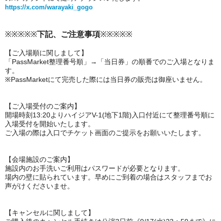
https://x.com/warayaki_gogo
※※※※※
下記、ご注意事項
※※※※※
【ご入場順に関しまして】
「PassMarket整理番号順」→「当日券」の順番でのご入場となりま
す。
※PassMarketにて完売した際には当日券の販売は御座いません。
【ご入場受付のご案内】
開場時刻13:20よりハイジアV-1(地下1階)入口付近にて整理番号順に
入場受付を開始いたします。
ご入場の際は入口でチケット画面のご提示をお願いいたします。
【会場施設のご案内】
施設内のお手洗いご利用はパスワードが必要となります。
場内の壁に貼られています。早めにご到着の場合はスタッフまでお
声がけくださいませ。
【キャンセルに関しまして】