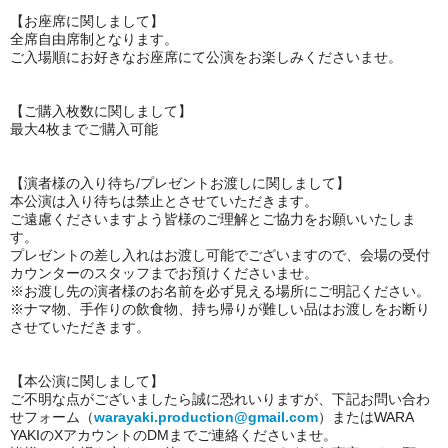
【お座席に関しまして】
全席自由席制となります。
ご入場順にお好きなお座席にて公演をお楽しみくださいませ。
【ご購入枚数に関しまして】
最大4枚までご購入可能
【演者様の入り待ち/プレゼントお渡しに関しまして】
本公演は入り待ちは禁止とさせていただきます。
ご遠慮くださいますよう皆様のご理解とご協力をお願いいたしま
す。
プレゼントの差し入れはお渡し可能でございますので、会場の受付
カウンターのスタッフまでお預けくださいませ。
※お渡し先の演者様のお名前を必ず見える場所にご明記ください。
※ナマ物、手作りの飲食物、持ち帰りが難しい品はお渡しをお断り
させていただきます。
【本公演に関しまして】
ご不明な点がございましたら誠に恐れいりますが、下記お問い合わ
せフォーム（
warayaki.production@gmail.com
）またはWARA
YAKIのXアカウントのDMまでご連絡くださいませ。