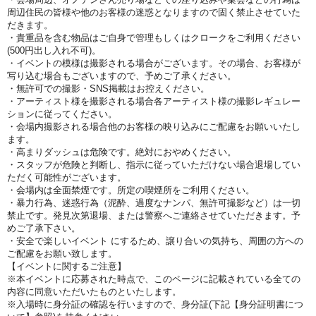
周辺住民の皆様や他のお客様の迷惑となりますので固く禁止させていた
だきます。
・貴重品を含む物品はご自身で管理もしくはクロークをご利用ください
(500円出し入れ不可)。
・イベントの模様は撮影される場合がございます。その場合、お客様が
写り込む場合もございますので、予めご了承ください。
・無許可での撮影・SNS掲載はお控えください。
・アーティスト様を撮影される場合各アーティスト様の撮影レギュレー
ションに従ってください。
・会場内撮影される場合他のお客様の映り込みにご配慮をお願いいたし
ます。
・高まりダッシュは危険です。絶対におやめください。
・スタッフが危険と判断し、指示に従っていただけない場合退場してい
ただく可能性がございます。
・会場内は全面禁煙です。所定の喫煙所をご利用ください。
・暴力行為、迷惑行為（泥酔、過度なナンパ、無許可撮影など）は一切
禁止です。発見次第退場、または警察へご連絡させていただきます。予
めご了承下さい。
・安全で楽しいイベント にするため、譲り合いの気持ち、周囲の方への
ご配慮をお願い致します。
【イベントに関するご注意】
※本イベントに応募された時点で、このページに記載されている全ての
内容に同意いただいたものといたします。
※入場時に身分証の確認を行いますので、身分証(下記【身分証明書につ