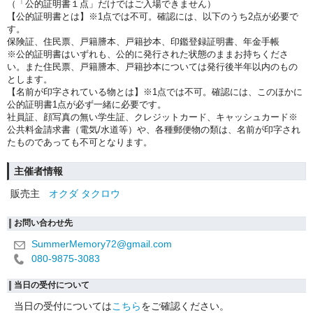
（「公的証明書１点」だけではご入場できません）
【公的証明書とは】※1点では不可。確認には、以下のうち2点が必要で
す。
保険証、住民票、戸籍謄本、戸籍抄本、印鑑登録証明書、年金手帳
※公的証明書はいずれも、公的に発行された状態のままお持ちくださ
い。また住民票、戸籍謄本、戸籍抄本については発行後半年以内のもの
とします。
【名前が印字されている物とは】※1点では不可。確認には、このほかに
公的証明書1点が必ず一緒に必要です。
社員証、顔写真の無い学生証、クレジットカード、キャッシュカード※
公共料金請求書（電気/水道等）や、各種郵便物の類は、名前が印字され
たものであっても不可となります。
主催者情報
販売主
オクダ タクロウ
お問い合わせ先
SummerMemory72@gmail.com
080-9875-3083
当日の受付について
当日の受付については
こちら
をご確認ください。