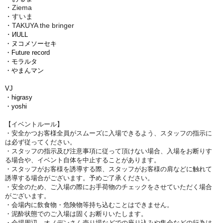
・Ziema
・すいま
・TAKUYA the bringer
・
ИULL
・ヌコメソーセキ
・Future record
・モラルタ
・やまんマン
VJ
・higrasy
・yoshi
【イベントルール】
・安全かつお客様全員がスムーズに入場できるよう、スタッフの指示に
は必ず従ってください。
・スタッフの指示及び注意事項に従って頂けない場合、入場をお断りす
る場合や、イベント自体を中止することがあります。
・スタッフがお客様を誘導する際、スタッフがお客様の肩などに触れて
誘導する場合がございます。予めご了承ください。
・安全のため、ご入場の際にお手荷物のチェックをさせていただく場合
がございます。
・会場内に飲食物・危険物等持ち込むことはできません。
・泥酔状態でのご入場は固くお断りいたします。
・会場周辺、オノデンさん売り場などでの座り込みや集会などの行為は