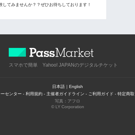
験してみませんか？？ぜひお待ちしております！
スマホで簡単 Yahoo! JAPANのデジタルチケット
日本語
｜
English
シーセンター
-
利用規約
-
主催者ガイドライン
-
ご利用ガイド
-
特定商取
写真：アフロ
© LY Corporation