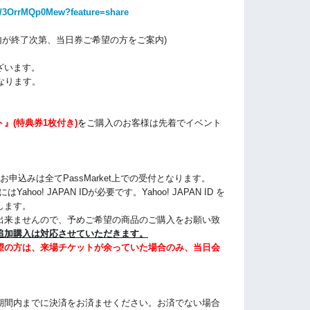
ve/3OrrMQp0Mew?feature=share
案内が終了次第、当日券ご希望の方をご案内)
ざいます。
なります。
』(特典券1枚付き)
を
ご購入のお客様は
先着でイベント
申込みは全てPassMarket上での受付となります。
ahoo! JAPAN IDが必要です。Yahoo! JAPAN ID を
します。
出来ませんので、予めご希望の商品のご購入をお願い致
追加購入は対応させていただきます。
望の方は、来場チケットが余っていた場合のみ、当日会
期間内までに決済をお済ませください。お済でない場合