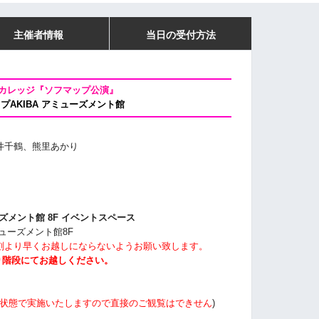
主催者情報
当日の受付方法
カレッジ
『ソフマップ公演』
プAKIBA アミューズメント館
井千鶴、
熊里あかり
ズメント館 8F イベントスペース
ミューズメント館8F
刻より早くお越しにならないようお願い致します。
り階段にてお越しください。
状態で実施いたしますので直接のご観覧はできせん
)
。