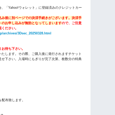
、「Yahoo!ウォレット」に登録済みのクレジットカー
込み後に別ページでの決済手続きがございます。
決済手
トのお申し込みが無効となってしまいます
ので、ご注意
認ください。
jp/archives/3Dsec_20250328.html
りお待ち下さい。
いたします。その際、
ご購入後に発行されますチケット
見せ下さい。
入場時にもぎりが完了次第、枚数分の特典
を配布致します。