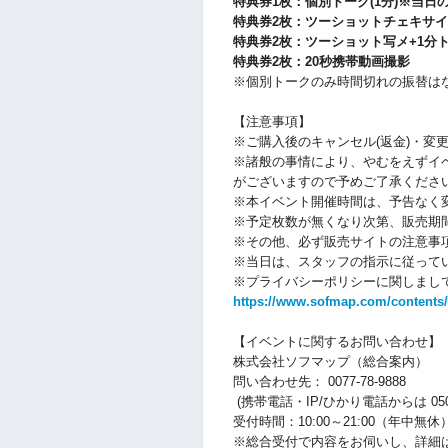
特典券1枚：個別トーク(1分)※当日
特典券2枚：ツーショットチェキサイ
特典券2枚：ツーショット写メ+1分
特典券2枚：20秒携帯動画撮影
※個別トークのみ時間切れの振替は
【注意事項】
※ご購入後のキャンセル(返金)・変
※諸般の事情により、やむをえずイ
がございますので予めご了承くださ
※本イベント開催時間は、予告なく
※予定枚数が無くなり次第、販売期
※その他、必ず販売サイトの注意事
※当日は、スタッフの指示に従って
※プライバシーポリシーに関しまして
https://www.sofmap.com/contents/
【イベントに関するお問い合わせ】
株式会社ソフマップ（総合案内）
問い合わせ先： 0077-78-9888
(携帯電話・IP/ひかり電話からは 050-30
受付時間：10:00～21:00（年中無休
※総合受付で内容をお伺いし、詳細