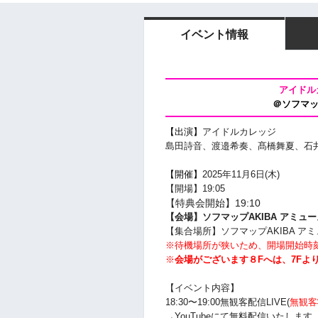
イベント情報
アイドル
＠ソフマッ
【出演】
アイドルカレッジ
島田詩音、渡邉希奏、髙橋舞夏
、
石
【開催】
2025年11月6
日(木)
【開場】19:05
【特典会開始】19:10
【会場】ソフマップAKIBA アミュー
【集合場所】
ソフマップAKIBA ア
※待機場所が狭いため、開場開始時
※
会場がございます８Fへは、7Fよ
【イベント内容】
18:30〜19:00無観客配信LIVE
(
無観客
→YouTubeにて無料配信いたします