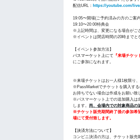
配信URL：
https://youtube.com/li
19:05〜開場(ご予約済みの方のご
19:10
〜20:00特典会
※上記時間は、変更になる場合がご
※イベントは閉店時間の20時までと
【イベント参加方法】
パスマーケット上にて
『来場チケット
にご参加になれます。
※来場チケットはお一人様1枚限り、お
※PassMarketでチケットを購入するにはY
お持ちでない場合は作成をお願い致
※パスマーケット上での追加購入は
します。
尚、会場内での対象商品の
※チケット販売期間終了後の参加希
場にて受付致します。
【決済方法について】
コンビニ決済の方は、チケット販売