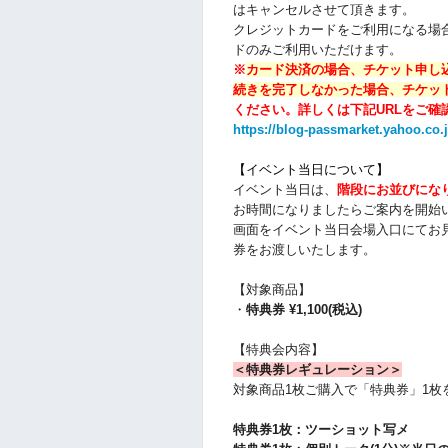
はキャンセルさせて頂きます。
クレジットカードをご利用になる場合
ドのみご利用いただけます。
※
カード決済の場合、チケット申し
続きを完了しなかった場合、チケッ
ください。
詳しくは下記URLをご確
https://blog-passmarket.yahoo.co.
【イベント当日について】
イベント当日は、
階段にお並びにな
お時間になりましたらご案内を開始
画面をイベント当日会場入口にてお
券をお渡しいたします。
【対象商品】
・
特典券 ¥1,100(税込)
【特典会内容】
＜特典券レギュレーション＞
対象商品1枚ご購入で「特典券」1枚
特典券1枚：ツーショット写メ