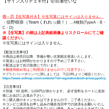
【サイン入りチェキ付】⑰百瀬せいな
⑱～㉑
【生写真付き】
※生写真にはサインは入りません。
信野樹奈（Teamくれれっ娘！）
・
…4種類(TypeA・B・
C・D)
※【生写真】の柄は上記表紙画像よりスクロールにてご確
認ください。
※生写真にはサインは入りません。
【配送注意事項】
※商品は発売日以降、準備が整い次第順次発送いたします。
※発送にはお時間がかかりますので予めご了承下さい。
※配送は全て佐川急便にて行います。
※
郵便局留め等はご利用頂けませんのでご注意下さい。
※プライバシーポリシーに関しましては、下記URLよりご確認くだ
さい。
https://www.sofmap.com/contents/?id=regulation&sid=privacypolicy
【注意事項】
※別途「00.送料」1100円が掛かります。 必ず送料をカートに追加
後にお会計にお進み下さい。
※ご購入後のキャンセルはできませんので、ご了承ください。
※
コンビニ決済をお申し込みの場合当日中での決済をお願いいたし
ます。当日中の決済ができていない場合、キャンセルとさせていた