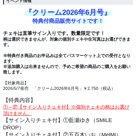
イベント情報
『クリー
ム2026年6月号』
特典付商品販売サイトです！
チェキは直筆サイン入りです。数量限定です！
柄は選択できませんが、対象の個別チェキや生写真はお選びできま
す。
※特典付き商品のお申込みは全てパスマーケット上での受付となり
ます。
※追加購入は出来ませんので、予めご希望の商品のご購入をお願い
致します。
【対象商品】
2026/5/7
発売
「クリーム2026年6月号」￥2,750（税込）
【特典内容】
①～⑰【サイン入りチェキ付】※個別チェキの柄はお選び
頂けません。
【サイン入りチェキ付】①
藍瀬ゆき（SMiLE
DROP）
【サイン入りチェキ付】②
五百木いお（MelMi）