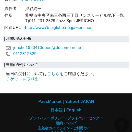
責任者
渋谷純一
住所
札幌市中央区南三条西三丁目サンスリービル地下一階
T)011-231-2529 Jazz Spot JERICHO
関連URL
http://www7b.biglobe.ne.jp/~jericho/
お問い合わせ先
jericho1983413open@docomo.ne.jp
0112312529
当日の受付について
当日の受付については
こちら
をご確認ください。
チケットを取り出す
PassMarket
Yahoo! JAPAN
日本語
English
プライバシーポリシー
プライバシーセンター
規約
ヘルプ
主催者ガイドライン
ご利用ガイド