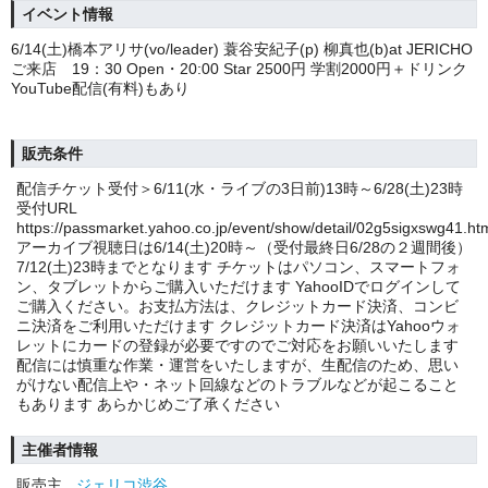
イベント情報
6/14(土)橋本アリサ(vo/leader) 蓑谷安紀子(p) 柳真也(b)at JERICHO
ご来店 19：30 Open・20:00 Star 2500円 学割2000円＋ドリンク
YouTube配信(有料)もあり
販売条件
配信チケット受付＞6/11(水・ライブの3日前)13時～6/28(土)23時
受付URL
https://passmarket.yahoo.co.jp/event/show/detail/02g5sigxswg41.ht
アーカイブ視聴日は6/14(土)20時～（受付最終日6/28の２週間後）
7/12(土)23時までとなります チケットはパソコン、スマートフォ
ン、タブレットからご購入いただけます YahooIDでログインして
ご購入ください。お支払方法は、クレジットカード決済、コンビ
ニ決済をご利用いただけます クレジットカード決済はYahooウォ
レットにカードの登録が必要ですのでご対応をお願いいたします
配信には慎重な作業・運営をいたしますが、生配信のため、思い
がけない配信上や・ネット回線などのトラブルなどが起こること
もあります あらかじめご了承ください
主催者情報
販売主
ジェリコ渋谷