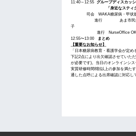
11:40
～12:55
グループディスカッシ
「身近なスティ
司会 WAKA糖尿病・甲状腺ク
進行 あま市民病院 糖尿
進行 NurseOffice OK
12:55
〜13:00
まとめ
岡崎市民
【重要なお知らせ】
「日本糖尿病教育・看護学会が定める
下記2点により出欠確認させていただ
が必要です)。当日のオンラインシス
実質研修時間8割以上の参加を満た
通した点呼による出席確認に対応し