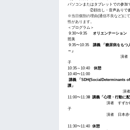
パソコンまたはタブレットでの参加
②顔出し・音声ありで参加
※当日個別の理由(通信不良など)に
性があります。
＜プログラム＞
9:30
〜9:35
オリエンテーション
照美
9:35
〜10:35
講義 「糖尿病をもつ
～」
演者 DM-NURSE-
子
10:35
～10:40
休憩
10:40
〜11:00
講義 「SDH(SocialDeterminan
護
演者 名南病院 糖
11:00
〜11:3
0
講義「心理・行動に配
演者 すずか糖尿病クリニ
子
演者 日本赤十字社愛知
糖尿病看護認定
11:30
〜11:40
休憩