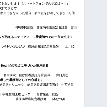
でお願いします（スマートフォンでの参加は不可）
できる方
て参加できなかった場合、参加証をお渡しできない可能
岡崎市民病院 糖尿病看護認定看護師 吉田
人が抱えるスティグマ ～看護師のその一言大丈夫？
LAB 糖尿病看護認定看護師 土川睦
ts of Health)の視点に基づいた糖尿病看
」
尿病看護認定看護師 井口真志
慮した看護師としての心構え」
ック 糖尿病看護認定看護師 中西八重
医療センター 名古屋第二病院
看護師 山本なつ美