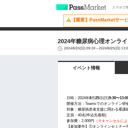
スマホで簡
【重要】PassMarketサ
2024年糖尿病心理オン
2024/8/25(日) 09:30～2024/8/25(日) 13:
イベント情報
日時：2024年
8
月
25
日(日)
9:30
〜13:0
開催方法：Teamsでのオンライン研
対象：糖尿病患者支援に関わる看護
定員：40名(申込先着順)
参加費：2,000円
（※キャンセルによ
【参加要件】①オンラインセミナー