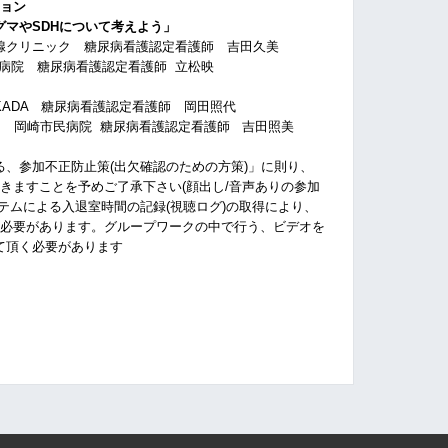
ョン
グマやSDHについて考えよう」
リニック 糖尿病看護認定看護師 吉田久美
病看護認定看護師 立松映
子
ADA 糖尿病看護認定看護師 岡田照代
病院 糖尿病看護認定看護師 吉田照美
、参加不正防止策(出欠確認のための方策)」に則り、
きますことを予めご了承下さい(顔出し/音声ありの参加
テムによる入退室時間の記録(視聴ログ)の取得により、
す必要があります。グループワークの中で行う、ビデオを
て頂く必要があります