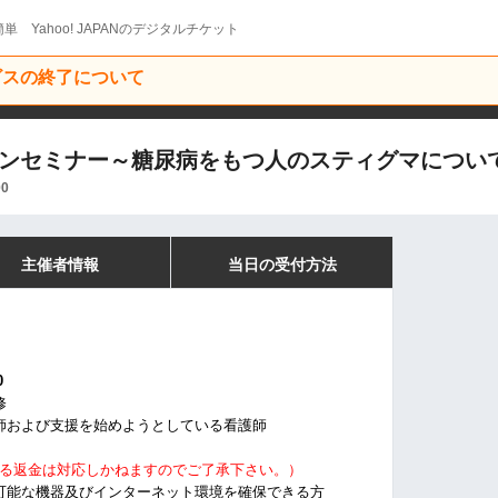
単 Yahoo! JAPANのデジタルチケット
ービスの終了について
ラインセミナー～糖尿病をもつ人のスティグマについ
00
主催者情報
当日の受付方法
0
修
師および支援を始めようとしている看護師
る返金は対応しかねますのでご了承下さい。）
可能な機器及びインターネット環境を確保できる方