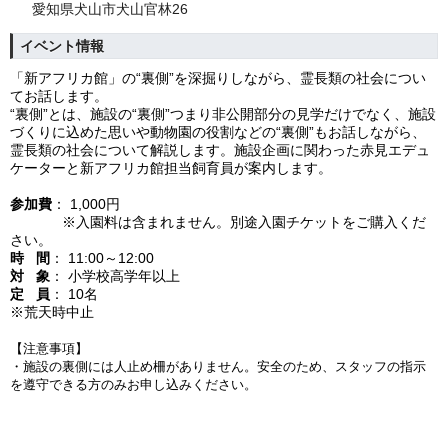
愛知県犬山市犬山官林26
イベント情報
「新アフリカ館」の“裏側”を深掘りしながら、霊長類の社会につい
てお話します。
“裏側”とは、施設の“裏側”つまり非公開部分の見学だけでなく、施設
づくりに込めた思いや動物園の役割などの“裏側”もお話しながら、
霊長類の社会について解説します。施設企画に関わった赤見エデュ
ケーターと新アフリカ館担当飼育員が案内します。
参加費
： 1,000円
※入園料は含まれません。別途入園チケットをご購入くだ
さい。
時 間
： 11:00～12:00
対 象
： 小学校高学年以上
定 員
： 10名
※荒天時中止
【注意事項】
・施設の裏側には人止め柵がありません。安全のため、スタッフの指示
を遵守できる方のみお申し込みください。