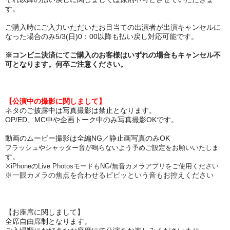
す。
ご購入時にご入力いただいたお目当ての出演者が出演キャンセルに
なった場合のみ5/3(日)0：00以降も払い戻し対応可能です。
※
コンビニ決済にてご購入のお客様はいずれの場合もキャンセル不
可
となります。何卒ご注意ください。
【公演中の撮影に関しまして】
ネタのご披露中は写真撮影は禁止となります。
OP/ED、MC中や企画トーク中のみ写真撮影OKです。
動画のムービー撮影は全編NG／静止画写真のみOK
フラッシュやシャッター音が鳴らないよう予めご設定をお願いいたしま
す。
※iPhoneの
Live PhotosモードもNG/無音カメラアプリをご使用ください
※一眼カメラの焦点を合わせるピピッという音もお控えください
【お座席に関しまして】
全席自由席制となります。