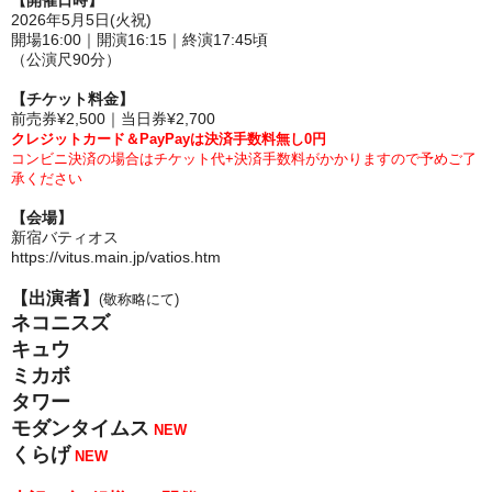
【開催日時】
2026年5月5日(火祝)
開場16:00
｜開演16:15｜終演17:45頃
（公演尺90分）
【チケット料金】
前売券¥2,500｜当日券¥2,700
クレジットカード＆PayPayは決済手数料無し0円
コンビニ決済の場合はチケット代+決済手数料がかかりますので予めご了
承ください
【会場】
新宿バティオス
https://vitus.main.jp/vatios.htm
【出演者】
(敬称略にて)
ネコニスズ
キュウ
ミカボ
タワー
モダンタイムス
NEW
くらげ
NEW