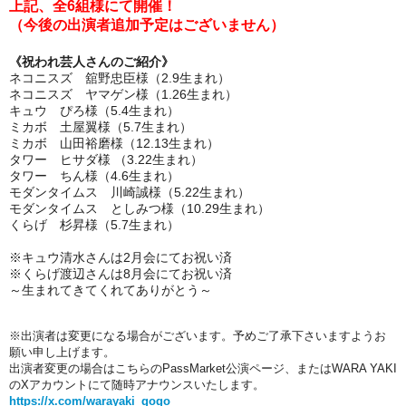
上記、全6組様にて開催！
（今後の出演者追加予定はございません）
《祝われ芸人さんのご紹介》
ネコニスズ 舘野忠臣様（2.9生まれ）
ネコニスズ ヤマゲン様（1.26生まれ）
キュウ ぴろ様（5.4生まれ）
ミカボ 土屋翼様（5.7生まれ）
ミカボ 山田裕磨様（12.13生まれ）
タワー ヒサダ様 （3.22生まれ）
タワー ちん様（4.6生まれ）
モダンタイムス 川崎誠様（5.22生まれ）
モダンタイムス としみつ様（10.29生まれ）
くらげ 杉昇様（5.7生まれ）
※キュウ清水さんは2月会にてお祝い済
※くらげ渡辺さんは8月会にてお祝い済
～生まれてきてくれてありがとう～
※出演者は変更になる場合がございます。
予めご了承下さいますようお
願い申し上げます。
出演者変更の場合はこちらのPassMarket公演ページ、
またはWARA YAKI
のXアカウントにて随時アナウンスいたします。
https://x.com/warayaki_gogo