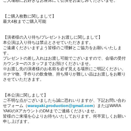
ご入場順にお好きなお座席にて公演をお楽しみくださいませ。
【ご購入枚数に関しまして】
最大4枚までご購入可能
【演者様の入り待ち/プレゼントお渡しに関しまして】
本公演は入り待ちは禁止とさせていただきます。
ご遠慮くださいますよう皆様のご理解とご協力をお願いいたしま
す。
プレゼントの差し入れはお渡し可能でございますので、会場の受付
カウンターのスタッフまでお預けくださいませ。
※お渡し先の演者様のお名前を必ず見える場所にご明記ください。
※ナマ物、手作りの飲食物、持ち帰りが難しい品はお渡しをお断り
させていただきます。
【本公演に関しまして】
ご不明な点がございましたら誠に恐れいりますが、下記お問い合わ
せフォーム（
warayaki.production@gmail.com
）またはWARA
YAKIのXアカウントのDMまでご連絡くださいませ。
皆様のご来場を心よりお待ちいたしております。何卒宜しくお願い
申し上げます。