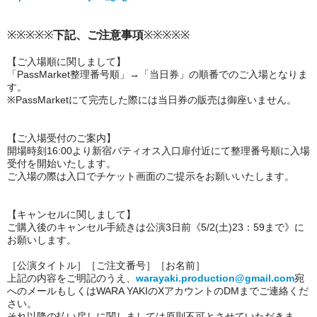
※※※※※
下記、ご注意事項
※※※※※
【ご入場順に関しまして】
「PassMarket整理番号順」→「当日券」の順番でのご入場となりま
す。
※PassMarketにて完売した際には当日券の販売は御座いません。
【ご入場受付のご案内】
開場時刻16:00
より新宿バティオス入口扉付近にて整理番号順に入場
受付を開始いたします。
ご入場の際は入口でチケット画面のご提示をお願いいたします。
【キャンセルに関しまして】
ご購入後のキャンセル手続きは公演3日前《5/2(土)23：59まで》に
お願いします。
［公演タイトル］［ご注文番号］［お名前］
上記の内容をご明記のうえ、
warayaki.production@gmail.com
宛
へのメールもしくはWARA YAKIのXアカウントのDMまでご連絡くだ
さい。
それ以降の払い戻しに関しましては原則不可とさせていただきま