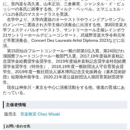
に、室内楽を高久進、山本正治、三倉麻実、シャンタル・ド・ビュ
ッシーの各氏に師事する他、ディルク・ペッペル、エマニュエル・
パユの各氏のマスタークラスを受講。
在学中より、大学内選抜のオーケストラやウィンドアンサンブル
のメンバーに選抜され大学主催の演奏会に出演する他、第8回音楽大
学フェスティバルオーケストラ、サントリーホール主催レインボウ
21サントリーホールデビューコンサート、武蔵野音楽大学令和元年
ど卒業演奏会、Concert Des Laureats Artist Diploma 2023などに出
演。
第15回仙台フルートコンクール一般の部第1位入賞、第24回びわ
湖国際フルートコンクール一般部門入選。2017,18年度福井直秋記
念奨学金給費奨学金奨学生、2019年度福井直秋記念奨学金特別給費
奨学金奨学生（特待生）、2018,19年度一般財団法人守谷育英会奨
学生、2019年度一般社団法人瀬木博尚記念文化振興会（瀬木芸術財
団）短期海外留学生、2020,21年度公益財団法人堀田育英財団奨学
生。
現在は神奈川・東京を中心に演奏活動をする他、後進の育成にあ
たっている。
主催者情報
販売主
音楽教室 Chez Misaki
お問い合わせ先