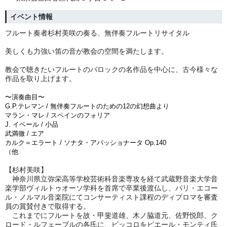
イベント情報
フルート奏者杉村美咲の奏る、無伴奏フルートリサイタル
美しくも力強い笛の音が教会の空間を満たします。
教会で聴きたいフルートのバロックの名作品を中心に、古今様々な
作品を取り上げます。
〜演奏曲目〜
G.P.テレマン / 無伴奏フルートのための12の幻想曲より
マラン・マレ / スペインのフォリア
J. イベール / 小品
武満徹 / エア
カルク＝エラート / ソナタ・アパッショナータ Op.140
（他
【杉村美咲】
神奈川県立弥栄高等学校芸術科音楽専攻を経て武蔵野音楽大学音
楽学部ヴィルトゥオーソ学科を首席で卒業後渡仏し、パリ・エコー
ル・ノルマル音楽院にてコンサーティスト課程のディプロマを審査
員の賞賛付きで取得する。
これまでにフルートを故・甲斐道雄、木ノ脇道元、佐野悦郎、ク
ロード・ルフェーブルの各氏に、ピッコロをピエール・モンティ氏