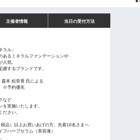
主催者情報
当日の受付方法
ネラル」
のあるミネラルファンデーションや
が人気。
配慮するブランドです。
 森本 絵里香 氏による
。※予約優先
クなど
ンを実施いたします。
ください。
円（税込）以上お買いあげの方、先着10名さまへ
イフハーブセラム（美容液）
す。