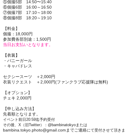
⑤個撮5部 14:50〜15:40
⑥個撮6部 16:00～16:50
⑦個撮7部 17:10～18:00
⑧個撮8部 18:20～19:10
【料金】
個撮：18,000円
参加費各部別途：1,500円
当日お支払いとなります。
【衣装】
・バニーガール
・キャバドレス
セクシースーツ ＋2,000円
衣装リクエスト
＋2,000円(ファンクラブ応援隊は無料)
【オプション】
チェキ 2,000円
【申し込み方法】
先着順となります。
イベント前日20:59迄予約受付
その後、X（旧Twitter）：@bambinatokyoまたは
bambina.tokyo.photo@gmail.comまでご連絡
にて受付させて頂きま