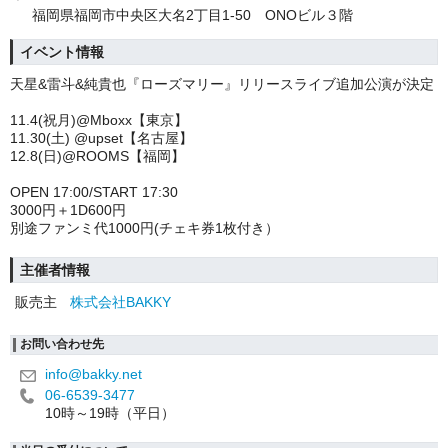
福岡県福岡市中央区大名2丁目1-50 ONOビル３階
イベント情報
天星
&
雷斗
&
純貴也『ローズマリー』リリースライブ追加公演が決定
11.4(
祝月
)@Mboxx
【東京】
11.30(
土
) @upset
【名古屋】
12.8(
日
)@ROOMS
【福岡】
OPEN 17:00/START 17:30
3000
円＋
1D600
円
別途ファンミ代
1000
円
(
チェキ券
1
枚付き）
主催者情報
販売主
株式会社BAKKY
お問い合わせ先
info@bakky.net
06-6539-3477
10時～19時（平日）