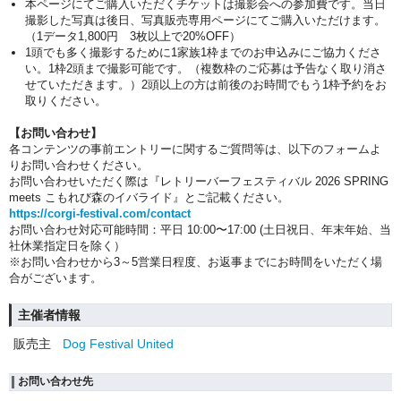
本ページにてご購入いただくチケットは撮影会への参加費です。当日
撮影した写真は後日、写真販売専用ページにてご購入いただけます。
（1データ1,800円 3枚以上で20%OFF）
1頭でも多く撮影するために1家族1枠までのお申込みにご協力くださ
い。1枠2頭まで撮影可能です。（複数枠のご応募は予告なく取り消さ
せていただきます。）2頭以上の方は前後のお時間でもう1枠予約をお
取りください。
【お問い合わせ】
各コンテンツの事前エントリーに関するご質問等は、以下のフォームよ
りお問い合わせください。
お問い合わせいただく際は『レトリーバーフェスティバル 2026 SPRING
meets こもれび森のイバライド』とご記載ください。
https://corgi-festival.com/contact
お問い合わせ対応可能時間：平日 10:00〜17:00 (土日祝日、年末年始、当
社休業指定日を除く）
※お問い合わせから3～5営業日程度、お返事までにお時間をいただく場
合がございます。
主催者情報
販売主
Dog Festival United
お問い合わせ先