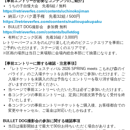
【事前エントリーが必要なコンテンツのご紹介】
うちの子自慢大会 先着6組 / 無料
https://retrieverfes.com/contents/uchinokojiman
納豆パクパク選手権 先着32組 / 500円
https://retrieverfes.com/contents/nattoupakupaku
BULLET DOG撮影会 参加費 無料
https://retrieverfes.com/contents/bulletdog
有料ピクニック区画 先着16組 / 3,000円
レトリーバーフェスをのんびり楽しむためのピクニックエリアを事前に
ご予約いただけます。ステージ近くのエリアです。
※区画の場所は当日ご来場順に会場内総合本部にて抽選になります。
【事前エントリーに際する確認・注意事項】
『レトリーバーフェスティバル 2026 SPRING meets こもれび森のイ
バライド』のご入場チケットをお持ちの方がご参加いただけます。ご
入場チケットを未購入の方は予告なくエントリーを取り消す場合がご
ざいますのでご了承ください。
当ページで事前エントリーいただいた方は必ずご参加いただけます。
各コンテンツの事前エントリーは、定員に到達次第予告なく受付を終
了いたします。
各コンテンツの事前エントリーチケットをご購入後、お客様都合での
変更やキャンセル、ご返金は対応いたしかねます。
BULLET DOG撮影会の参加に関する確認事項
当日は撮影開始まで最大で30分お待ちいただく場合があります。