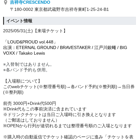
吉祥寺CRESCENDO
〒180-0002 東京都武蔵野市吉祥寺東町1-25-24-B1
イベント情報
2025/05/31
(土)
【来場チケット】
「LOUD&PROUD vol.448」
出演：ETERNAL GROUND / BRAVESTAKER / 江戸川銀蠅 / BIG
VOXX / Takako Lewis
※入替制ではありません。
※各バンド予約も併用。
【入場順について】
このwebチケット(※整理番号順)→各バンド予約(※整列順)→当日券
(※整列順)
前売 30
00円+Drink代500円
※Drink代もこの事前決済に含まれています
※ドリンクチケットは当日ご入場時に引き換えとなります
（ご郵送はしておりません）
※OPENから行列が途切れるまでは整理番号順のご入場となります
※購入時の自動返信でチケット確認のページに進み「チケットを表