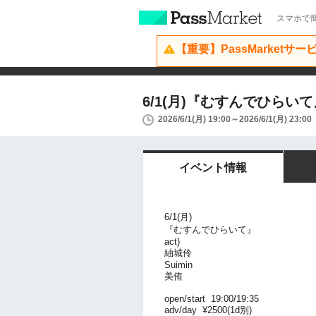
スマホで簡
【重要】PassMarketサ
6/1(月)『むすんでひらいて
2026/6/1(月) 19:00～2026/6/1(月) 23:00
イベント情報
6/1(月)
『むすんでひらいて』
act)
紬城伶
Suimin
美侑
open/start 19:00/19:35
adv/day ¥2500(1d別)