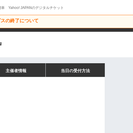
単 Yahoo! JAPANのデジタルチケット
ービスの終了について
』
主催者情報
当日の受付方法