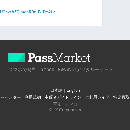
el/UCpxzAZQlmqbRDz1BLDts2Ug
スマホで簡単 Yahoo! JAPANのデジタルチケット
日本語
｜
English
シーセンター
-
利用規約
-
主催者ガイドライン
-
ご利用ガイド
-
特定商取
写真：アフロ
© LY Corporation