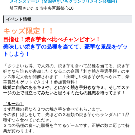
メインステージ（全国やきいもグランプリメイン会場内）
埼玉県さいたま市中央区新都心10
イベント情報
キッズ限定！！
目指せ！焼き芋食べ比べチャンピオン！
美味しい焼き芋の品種を当てて、豪華な景品をゲッ
トしよう！
「さつまいも博」で人気の、焼き芋を食べて品種を当てる、焼き芋
好きなら誰もが参加したくなるこの企画「利き焼き芋選手権」のキ
ッズ限定大会が開催されます！！美味しい焼き芋が食べられて、豪
華賞品もゲットできます！参加費無料！
味覚に自信のあるキミや、とにかく焼き芋好きなキミ、そしてステ
ージの上で目立ってみたいと思うキミたちの挑戦を待ってます！
［ルール］
まず品種の異なる３つの焼き芋を食べてもらいます。
その後目隠しをして、先ほどの３種類の焼き芋からランダムに１品
種ずつを食べていただき、
３つの品種の食べた順番を当てるゲームです。正解の数に応じて特
典が変わります。