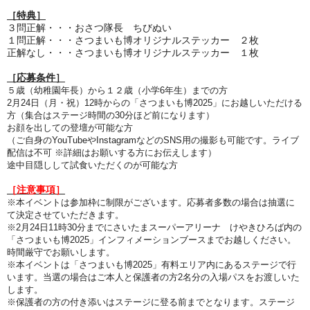
［特典］
３問正解・・・おさつ隊長 ちびぬい
１問正解・・・さつまいも博オリジナルステッカー ２枚
正解なし・・・さつまいも博オリジナルステッカー １枚
［応募条件］
５歳（幼稚園年長）から１２歳（小学6年生）までの方
2月24日（月・祝）12時からの「さつまいも博2025」にお越しいただける
方（集合はステージ時間の30分ほど前になります）
お顔を出しての登壇が可能な方
（ご自身のYouTubeやInstagramなどのSNS用の撮影も可能です。ライブ
配信は不可 ※詳細はお願いする方にお伝えします）
途中目隠しして試食いただくのが可能な方
［注意事項］
※本イベントは参加枠に制限がございます。応募者多数の場合は抽選に
て決定させていただきます。
※2月24日11時30分までにさいたまスーパーアリーナ けやきひろば内の
「さつまいも博2025」インフィメーションブースまでお越しください。
時間厳守でお願いします。
※本イベントは「さつまいも博2025」有料エリア内にあるステージで行
います。当選の場合はご本人と保護者の方2名分の入場パスをお渡しいた
します。
※保護者の方の付き添いはステージに登る前までとなります。ステージ