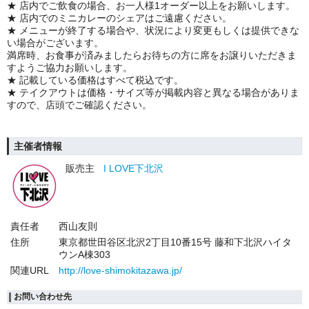
★ 店内でご飲食の場合、お一人様1オーダー以上をお願いします。
★ 店内でのミニカレーのシェアはご遠慮ください。
★ メニューが終了する場合や、状況により変更もしくは提供できな
い場合がございます。
満席時、お食事が済みましたらお待ちの方に席をお譲りいただきま
すようご協力お願いします。
★ 記載している価格はすべて税込です。
★ テイクアウトは価格・サイズ等が掲載内容と異なる場合がありま
すので、店頭でご確認ください。
主催者情報
販売主
I LOVE下北沢
責任者
西山友則
住所
東京都世田谷区北沢2丁目10番15号 藤和下北沢ハイタ
ウンA棟303
関連URL
http://love-shimokitazawa.jp/
お問い合わせ先