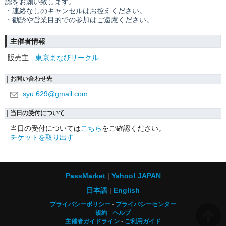
認をお願い致します。
・連絡なしのキャンセルはお控えください。
・勧誘や営業目的での参加はご遠慮ください。
主催者情報
販売主
東京まなびサークル
お問い合わせ先
syu.629@gmail.com
当日の受付について
当日の受付については
こちら
をご確認ください。
チケットを取り出す
PassMarket
Yahoo! JAPAN
日本語
English
プライバシーポリシー
プライバシーセンター
規約
ヘルプ
主催者ガイドライン
ご利用ガイド