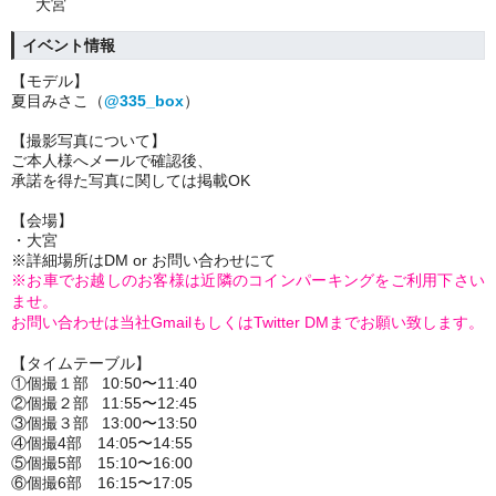
大宮
イベント情報
【モデル】
夏目みさこ（
@335_box
）
【撮影写真について】
ご本人様へメールで確認後、
承諾を得た写真に関しては掲載OK
【会場】
・大宮
※詳細場所はDM or お問い合わせにて
※お車でお越しのお客様は近隣のコインパーキングをご利用下さい
ませ。
お問い合わせは当社GmailもしくはTwitter DMまでお願い致します。
【タイムテーブル】
①個撮１部
10:50〜11:40
②個撮２部
11:55〜12:45
③個撮３部
13:00〜13:50
④個撮4部
14:05〜14:55
⑤個撮5部
15:10〜16:00
⑥個撮6部
16:15〜17:05