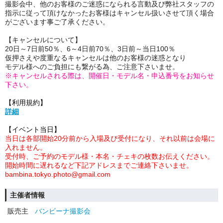
撮影会中、他のお客様のご迷惑になられる言動及び弊社スタッフの
指示に従って頂けなかったお客様はキャンセル扱いさせて頂く場合
がございます事ご了承ください。
【キャンセルについて】
20日～7日前50％、6～4日前70％、3日前～当日100％
仮押さえや度重なるキャンセルは他のお客様の迷惑となり
モデル様へのご負担にも繋がる為、ご注意下さいませ。
※キャンセルされる際は、開催日・モデル名・申込番号をお知らせ
下さい。
【利用規約】
詳細
【イベント当日】
当日は各部開始20分前から入場及び受付になり、それ以前は会場に
入れません。
受付時、ご予約のモデル様・本名・チェキの枚数お伝えください。
開始時間に遅れるなど下記アドレスまでご連絡下さいませ。
bambina.tokyo.photo@gmail.com
主催者情報
販売主
バンビーナ撮影会