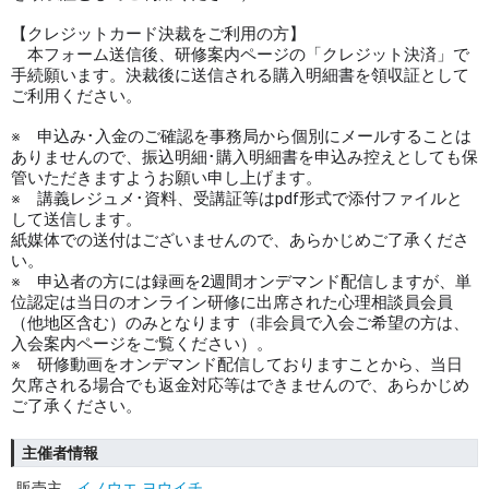
【クレジットカード決裁をご利用の方】
本フォーム送信後、研修案内ページの「クレジット決済」で
手続願います。決裁後に送信される購入明細書を領収証として
ご利用ください。
※ 申込み･入金のご確認を事務局から個別にメールすることは
ありませんので、振込明細･購入明細書を申込み控えとしても保
管いただきますようお願い申し上げます。
※ 講義レジュメ･資料、受講証等はpdf形式で添付ファイルと
して送信します。
紙媒体での送付はございませんので、あらかじめご了承くださ
い。
※ 申込者の方には録画を2週間オンデマンド配信しますが、単
位認定は当日のオンライン研修に出席された心理相談員会員
（他地区含む）のみとなります（非会員で入会ご希望の方は、
入会案内ページをご覧ください）。
※ 研修動画をオンデマンド配信しておりますことから、当日
欠席される場合でも返金対応等はできませんので、あらかじめ
ご了承ください。
主催者情報
販売主
イノウエ ヨウイチ