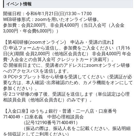
イベント情報
開催日程：令和6年1月21日(日)13:30～17:00
WEB研修形式：zoomを用いたオンライン研修。
参加費：会員2,000円、非会員4,000円（当日入会可（入会金
3,000円・年会費6,000円））
【第4回研修(zoomオンライン) 申込み・受講の流れ】
① 申込フォームから送信し、参加費をご入金ください（1月16
日(火)期限 会員2,000円（他地区会員含む） 非会員4,000円 年会
費･入会金との合算入金可 クレジットカード決裁可）。
② 開催前日までに、受講者のアドレスにzoomオンライン研修
へのアクセスパスを送信します。
③ PCやタブレット等から研修を受講してください（受講証が必
要な方は、本人確認･出席確認のため、カメラ機能をオンにして
参加ください）。
④ 2コマ研修の修了後、受講証を送信します（単位認定は心理
相談員会員（他地区会員含む）のみです）。
【⼊⾦⼝座】ゆうちょ銀⾏・普通・⼆⼀⼋店・⼝座番号
7140049・⼝座名義 中部⼼理相談員会
（記号12190番号71400491）
（振込の際は、振込⼈名をご記載ください。振込明細
を領収証としてご利⽤ください）