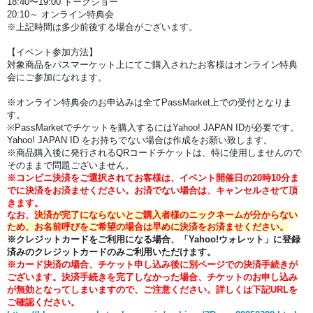
18:40〜19:00 トークショー
20:10～ オンライン特典会
※上記時間は多少前後する場合がございます。
【イベント参加方法】
対象商品をパスマーケット上にてご購入されたお客様はオンライン特典
会にご参加になれます。
※オンライン特典会のお申込みは全て
PassMarket
上での受付となりま
す。
※PassMarketでチケットを購入するにはYahoo! JAPAN IDが必要です。
Yahoo! JAPAN ID をお持ちでない場合は作成をお願い致します。
※商品購入後に発行されるQRコードチケットは、特に使用しませんので
そのままで問題ございません。
※コンビニ決済をご選択されてお客様は、イベント開催日の20時10分ま
でに決済をお済ませください。
お済でない場合は、キャンセルさせて頂
きます。
なお、
決済が完了にならないとご購入者様のニックネームが分からない
ため、お名前呼びをご希望の場合は早めに決済をお済ませください。
※クレジットカードをご利用になる場合、「Yahoo!ウォレット」に登録
済みのクレジットカードのみご利用いただけます。
※カード決済の場合、チケット申し込み後に別ページでの決済手続きが
ございます。
決済手続きを完了しなかった場合、チケットのお申し込み
が無効となってしまいますので、ご注意ください。
詳しくは下記URLを
ご確認ください。