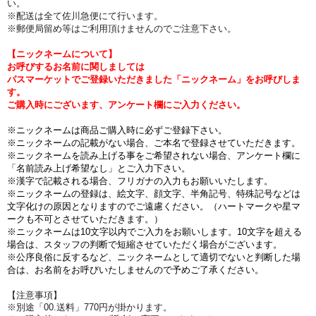
い。
※配送は全て佐川急便にて行います。
※郵便局留め等はご利用頂けませんのでご注意下さい。
【ニックネームについて】
お呼びするお名前に関しましては
パスマーケットでご登録いただきました「ニックネーム」をお呼びしま
す。
ご購入時にございます、アンケート欄にご入力ください。
※ニックネームは商品ご購入時に必ずご登録下さい。
※ニックネームの記載がない場合、ご本名で登録させていただきます。
※ニックネームを読み上げる事をご希望されない場合、アンケート欄に
「名前読み上げ希望なし」とご入力下さい。
※漢字で記載される場合、フリガナの入力もお願いいたします。
※ニックネームの登録は、絵文字、顔文字、半角記号、特殊記号などは
文字化けの原因となりますのでご遠慮ください。（ハートマークや星マ
ークも不可とさせていただきます。）
※ニックネームは10文字以内でご入力をお願いします。10文字を超える
場合は、スタッフの判断で短縮させていただく場合がございます。
※公序良俗に反するなど、ニックネームとして適切でないと判断した場
合は、お名前をお呼びいたしませんので予めご了承ください。
【注意事項】
※別途「00.送料」770円が掛かります。