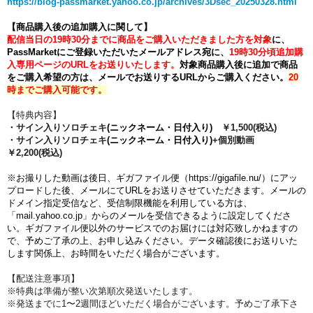
https://blog-passmarket.yahoo.co.jp/archives/3Dsec_20250328.html
【商品購入後の追加購入に関して】
配信当日の19時30分までに商品をご購入いただきました方を対象
に、
PassMarketにご登録いただいたメールアドレス宛に、
19時30分頃追加購
入専用ページのURLをお送りいたします。
対象商品購入後に追加で商品
をご購入希望の方は、メールでお送りするURLからご購入ください。
20
時までご購入可能です。
【特典内容】
・サイン入りソロチェキ
(ニックネーム・日付入り)
￥1,500(税込)
・サイン入りソロチェキ
(ニックネーム・日付入り)
+個別動画
￥2,200(税込)
※お撮りした動画は後日、ギガファイル便（https://gigafile.nu/）にアッ
プロードした後、メールにてURLをお送りさせていただきます。メールの
ドメイン指定受信など、受信制限機能を利用している方は、
「mail.yahoo.co.jp」からのメールを受信できるように設定してくださ
い。
ギガファイル便以外のサービスでのお届けには対応致しかねますの
で、予めご了承の上、お申し込みください。データ確認後にお送りいた
します関係上、お時間をいただく場合がございます。
【配送注意事項】
※特典は準備が整い次第順次発送いたします。
※発送までに1〜2週間ほどいただく場合がございます。予めご了承下さ