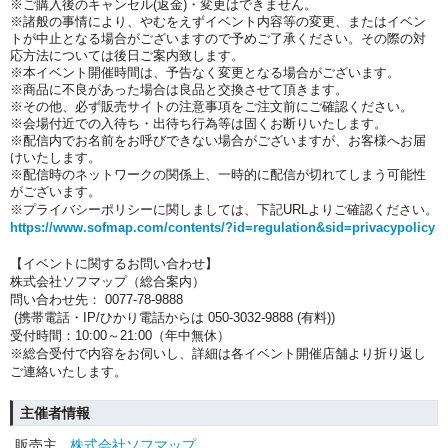
※ご購入後のキャンセル(返金)・変更はできません。
※諸般の事情により、やむをえずイベント内容等の変更、またはイベン
トが中止となる場合がございますので予めご了承ください。その際の対
応方法については後日ご案内致します。
※本イベント開催時間は、予告なく変更となる場合がございます。
※商品に不良があった場合は良品と交換させて頂きます。
※その他、必ず販売サイトの注意事項をご注文前にご確認ください。
※会場付近での入待ち・出待ち行為等は固くお断りいたします。
※配信内でお名前をお呼びできない場合がございますが、お客様へお届
けいたします。
※配信時のネットワークの関係上、一時的に配信が切れてしまう可能性
がございます。
※プライバシーポリシーに関しましては、下記URLよりご確認ください。
https://www.sofmap.com/contents/?id=regulation&sid=privacypolicy
【イベントに関するお問い合わせ】
株式会社ソフマップ（総合案内）
問い合わせ先： 0077-78-9888
(携帯電話・IP/ひかり電話からは 050-3032-9888 (有料))
受付時間：10:00～21:00（年中無休）
※総合受付で内容をお伺いし、詳細は各イベント開催店舗より折り返し
ご連絡いたします。
主催者情報
販売主
株式会社ソフマップ