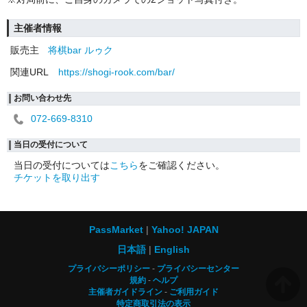
主催者情報
販売主
将棋bar ルゥク
関連URL
https://shogi-rook.com/bar/
お問い合わせ先
072-669-8310
当日の受付について
当日の受付については
こちら
をご確認ください。
チケットを取り出す
PassMarket
Yahoo! JAPAN
日本語
English
プライバシーポリシー
プライバシーセンター
規約
ヘルプ
主催者ガイドライン
ご利用ガイド
特定商取引法の表示