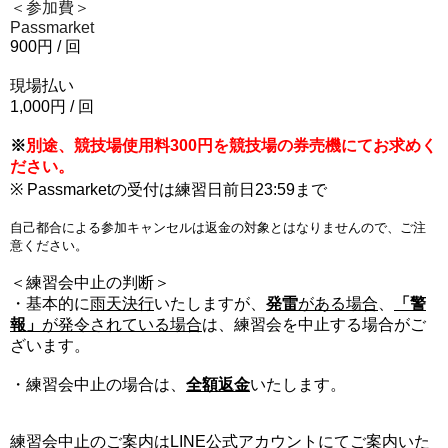
＜参加費＞
Passmarket
900
円
/
回
現場払い
1,000
円
/
回
※
別途、競技場使用料300円を競技場の券売機にてお求めく
ださい。
※ Passmarketの受付は練習日前日23:59まで
自己都合による参加キャンセルは返金の対象とはなりませんので、ご注
意ください。
＜練習会中止の判断＞
・基本的に
雨天決行
いたしますが、
発雷
がある場合
、
「警
報」
が発令されている場合
は、練習会を中止する場合がご
ざいます。
・練習会中止の場合は、
全額返金
いたします。
練習会中止のご案内はLINE公式アカウントにてご案内いた