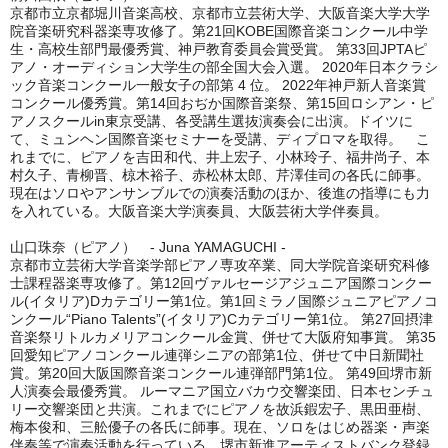
京都市立京都堀川音楽高校、京都市立芸術大学、大阪音楽大学大学
院音楽研究科器楽専攻修了。第21回KOBE国際音楽コンクール中学
生・高校生部門最優秀賞、神戸教育委員会賞受賞。 第33回JPTAピ
アノ・オーディション大学生の部全国大会入選。 2020年日本クラシ
ック音楽コンクール一般女子の部第 4 位。 2022年神戸新人音楽賞
コンクール優秀賞。第14回おぢか国際音楽祭、第15回ロシアン・ピ
アノスクールin東京受講、各受講生選抜演奏会に出演。ドイツに
て、ミュンヘン国際音楽セミナーを受講、ディプロマを取得。 こ
れまでに、ピアノを吉田和代、井上宏子、小林玲子、福井尚子、本
村久子、青柳晋、椋木裕子、赤松林太郎、芹澤佳司の各氏に師事。
現在はソロやアンサンブルでの演奏活動のほか、後進の指導にも力
を入れている。大阪音楽大学演奏員、大阪芸術大学伴奏員。
山口珠奈（ピアノ） - Juna YAMAGUCHI -
京都市立芸術大学音楽学部ピアノ専攻卒業、同大学院音楽研究科修
士課程器楽専攻修了。第12回ヴァルセージアジュニア国際コンクー
ル(イタリア)Dカテゴリー第1位。第1回ミラノ国際ジュニアピアノコ
ンクール“Piano Talents”(イタリア)Cカテゴリー第1位。 第27回摂津
音楽祭リトルカメリアコンクール金賞、併せて大阪府知事賞。 第35
回愛知ピアノコンクール連弾シニアの部第1位、併せて中日新聞社
賞。第20回大阪国際音楽コンクール連弾部門第1位。 第49回堺市新
人演奏会最優秀賞。 ルーマニア国立バカウ交響楽団、日本センチュ
リー交響楽団と共演。これまでにピアノを故浜鍜宏子、黒田亜樹、
梅本俊和、三舩優子の各氏に師事。現在、ソロをはじめ器楽・声楽
伴奏等で演奏活動を行っている。堺市新進アーティストバンク登録