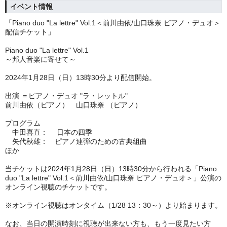
イベント情報
「Piano duo "La lettre" Vol.1＜前川由依/山口珠奈 ピアノ・デュオ＞
配信チケット」
Piano duo "La lettre" Vol.1
～邦人音楽に寄せて～
2024年1月28日（日）13時30分より配信開始。
出演 ＝ピアノ・デュオ "ラ・レットル"
前川由依（ピアノ） 山口珠奈 （ピアノ）
プログラム
中田喜直： 日本の四季
矢代秋雄： ピアノ連弾のための古典組曲
ほか
当チケットは
2024年1月28日（日）13時30分
から行われる「
Piano
duo "La lettre" Vol.1＜前川由依/山口珠奈 ピアノ・デュオ＞
」公演の
オンライン視聴のチケットです。
※オンライン視聴はオンタイム（1/28 13：30～）より始まります。
なお、当日の開演時刻に視聴が出来ない方も、もう一度見たい方