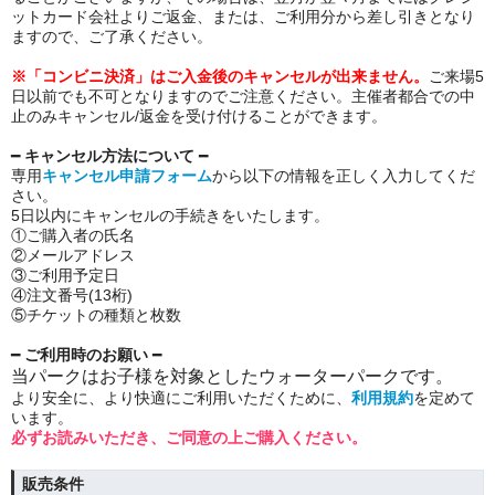
ットカード会社よりご返金、または、ご利用分から差し引きとなり
ますので、ご了承ください。
※「コンビニ決済」はご入金後のキャンセルが出来ません。
ご来場5
日以前でも不可となりますのでご注意ください。主催者都合での中
止のみキャンセル/返金を受け付けることができます。
━
キャンセル方法について
━
専用
キャンセル申請フォーム
から
以下の情報を正しく入力してくだ
さい。
5日以内にキャンセルの手続きをいたします。
①
ご購入者の氏名
②メールアドレス
③
ご利用予定日
④
注文番号(13桁)
⑤
チケットの種類と枚数
━
ご利用時のお願い
━
当パークはお子様を対象としたウォーターパークです。
より安全に、より快適にご利用いただくために、
利用規約
を定めて
います。
必ずお読みいただき、ご同意の上ご購入ください。
販売条件