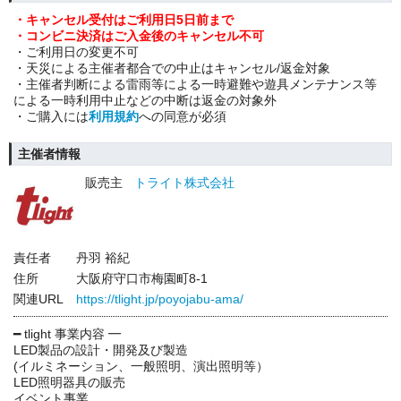
・キャンセル受付はご利用日5日前まで
・コンビニ決済はご入金後のキャンセル不可
・ご利用日の変更不可
・天災による主催者都合での中止はキャンセル/返金対象
・主催者判断による雷雨等による一時避難や遊具メンテナンス等
による一時利用中止などの中断は返金の対象外
・ご購入には
利用規約
への同意が必須
主催者情報
販売主
トライト株式会社
責任者
丹羽 裕紀
住所
大阪府守口市梅園町8-1
関連URL
https://tlight.jp/poyojabu-ama/
━ tlight 事業内容 ━
LED製品の設計・開発及び製造
(イルミネーション、一般照明、演出照明等）
LED照明器具の販売
イベント事業