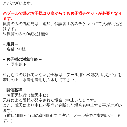
とがございます。
※プールで遊ぶお子様は０歳からでもお子様チケットが必要となり
ます。
観覧のみの乳幼児は「追加」保護者１名のチケットにて入場いただ
けます。
※観覧のみの0歳児は無料
━
定員
━
各部150組
━
お子様の対象年齢
━
小学生以下
※おむつの取れていないお子様は「プール用や水遊び用おむつ」を
着用の上、水着を着用し入水して下さい。
━
開催基準
━
★雨天決行（
荒天中止）
天災による警報が発令された場合は中止いたします。
また、荒天により中止が妥当と判断した場合も中止する事がござい
ます。
（前日18時～当日の朝7時までに決定、メール等でご案内いたしま
す。）