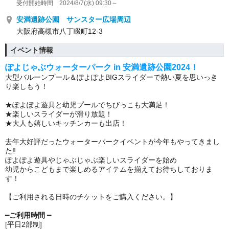
受付開始時間 2024/8/7(水) 09:30～
安満遺跡公園 サンスター広場周辺
大阪府高槻市八丁畷町12-3
イベント情報
ぽよじゃぶウォータ
ー
パーク in 安満遺跡公園2024！
大型バルーンプール＆ぽよぽよBIGスライダーで熱い夏を思いっき
り楽しもう！
★ぽよぽよ遊具と幼児プールでちびっこも大満足！
★楽しいスライダーが滑り放題！
★大人も嬉しいキッチンカーも出店！
去年大好評だったウォーターパークイベントが今年もやってきまし
た‼
ぽよぽよ遊具やじゃぶじゃぶ楽しいスライダーを始め
幼児からこどもまで楽しめるアイテムを揃えてお待ちしておりま
す！
【ご利用される日時のチケットをご購入ください。】
━
ご利用時間
━
[平日2部制]