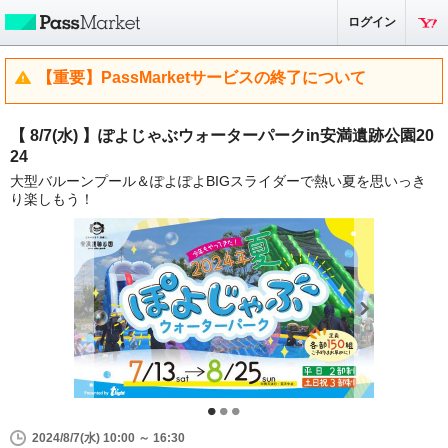
ログイン
【重要】PassMarketサービスの終了について
【 8/7(水) 】ぽよじゃぶウォーターパークin安満遺跡公園20
24
大型バルーンプール＆ぽよぽよBIGスライダーで熱い夏を思いっき
り楽しもう！
2024/8/7(水) 10:00 ～ 16:30