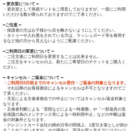
━
更衣室について
━
・更衣室として簡易テントをご用意しておりますが、一度にご利用
いただける数が限られておりますのでご了承ください。
━
ご注意
━
・
保護者の方はお子様から目を離さないようにしてください。
・タトゥーや
入れ墨
をされている方は、ラッシュガード等を着用す
るなど他の方から見えないようにご配慮ください。
━
ご利用日の変更について
━
・ご注文後にご利用日を変更することは出来ません。
ご注文をキャンセルの上、新たにご希望日のチケットをご購入く
ださい。
━
キャンセル・ご返金について
━
・ご利用日5日前までのキャンセル受付・ご返金の対象となります。
それ以降のお客様都合によるキャンセルは不可となりますのでご
了承ください。
・
天災
による主催者都合での中止についてはキャンセル/返金対象と
なります。
・主催者判断による「雷雨などによる一時避難」や「一部遊具の安
全保護の為のメンテナンス等による一時利用中止」などの中断は返
金の対象外となります。
・クレジットカード会社の締め日等の関係上、1度引き落としが掛か
ることがございますが、その場合は、翌月か翌々月までにはクレジ