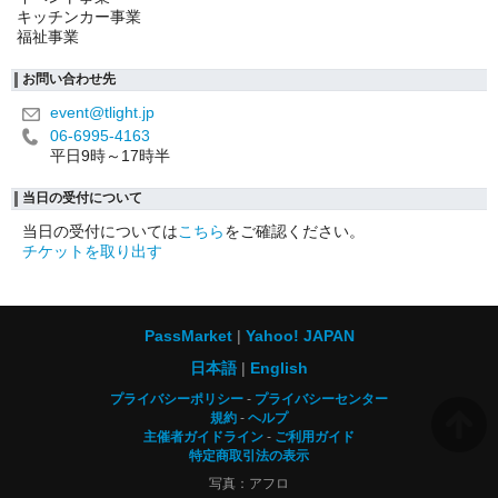
キッチンカー事業
福祉事業
お問い合わせ先
event@tlight.jp
06-6995-4163
平日9時～17時半
当日の受付について
当日の受付については
こちら
をご確認ください。
チケットを取り出す
PassMarket
Yahoo! JAPAN
日本語
English
プライバシーポリシー
プライバシーセンター
規約
ヘルプ
主催者ガイドライン
ご利用ガイド
特定商取引法の表示
写真：アフロ