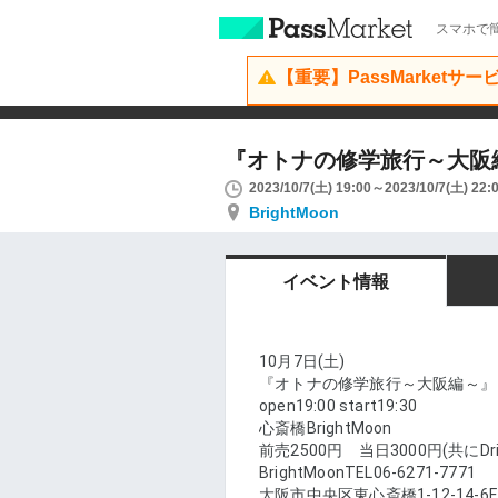
スマホで簡
【重要】PassMarketサ
『オトナの修学旅行～大阪編～』
2023/10/7(土) 19:00～2023/10/7(土) 22:
BrightMoon
イベント情報
10月7日(土)
『オトナの修学旅行～大阪編～』
open19:00 start19:30
心斎橋BrightMoon
前売2500円 当日3000円(共にDri
BrightMoonTEL06-6271-7771
大阪市中央区東心斎橋1-12-14-6F