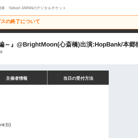
単 Yahoo! JAPANのデジタルチケット
ービスの終了について
@BrightMoon(心斎橋)出演:HopBank/
00
主催者情報
当日の受付方法
nk別)