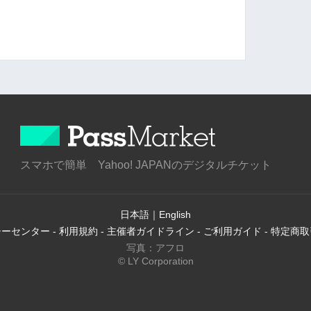
スマホで簡単 Yahoo! JAPANのデジタルチケット
日本語
｜
English
シーセンター
-
利用規約
-
主催者ガイドライン
-
ご利用ガイド
-
特定商取
写真：アフロ
© LY Corporation