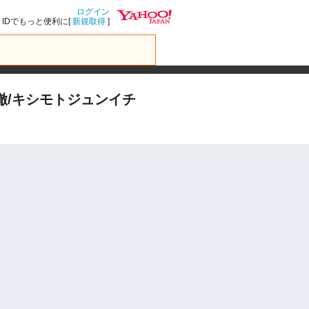
ログイン
IDでもっと便利に[
新規取得
]
本郷徹/キシモトジュンイチ