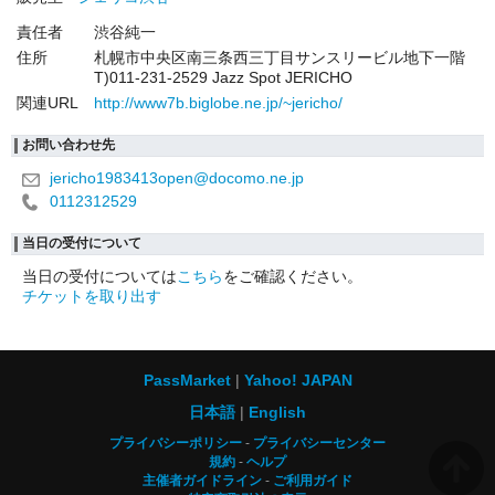
責任者
渋谷純一
住所
札幌市中央区南三条西三丁目サンスリービル地下一階
T)011-231-2529 Jazz Spot JERICHO
関連URL
http://www7b.biglobe.ne.jp/~jericho/
お問い合わせ先
jericho1983413open@docomo.ne.jp
0112312529
当日の受付について
当日の受付については
こちら
をご確認ください。
チケットを取り出す
PassMarket
Yahoo! JAPAN
日本語
English
プライバシーポリシー
プライバシーセンター
規約
ヘルプ
主催者ガイドライン
ご利用ガイド