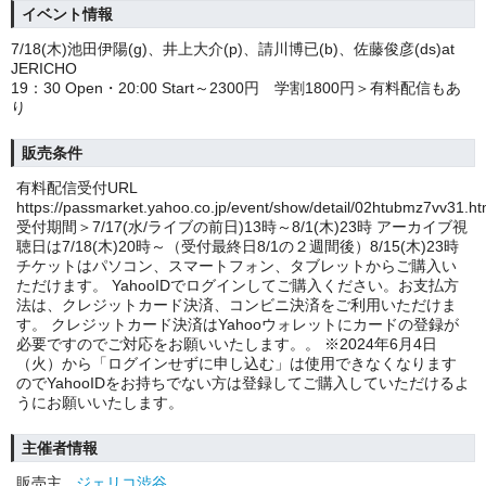
イベント情報
7/18(木)池田伊陽(g)、井上大介(p)、請川博已(b)、佐藤俊彦(ds)at
JERICHO
19：30 Open・20:00 Start～2300円 学割1800円＞有料配信もあ
り
販売条件
有料配信受付URL
https://passmarket.yahoo.co.jp/event/show/detail/02htubmz7vv31.ht
受付期間＞7/17(水/ライブの前日)13時～8/1(木)23時 アーカイブ視
聴日は7/18(木)20時～（受付最終日8/1の２週間後）8/15(木)23時
チケットはパソコン、スマートフォン、タブレットからご購入い
ただけます。 YahooIDでログインしてご購入ください。お支払方
法は、クレジットカード決済、コンビニ決済をご利用いただけま
す。 クレジットカード決済はYahooウォレットにカードの登録が
必要ですのでご対応をお願いいたします。。 ※2024年6月4日
（火）から「ログインせずに申し込む」は使用できなくなります
のでYahooIDをお持ちでない方は登録してご購入していただけるよ
うにお願いいたします。
主催者情報
販売主
ジェリコ渋谷